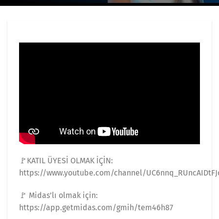
🚩KATIL ÜYESİ OLMAK İÇİN:
https://www.youtube.com/channel/UC6nnq_RUncAIDtFJ
🚩 Midas’lı olmak için:
https://app.getmidas.com/gmih/tem46h87