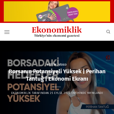
İçeriğe
atla
EĞITIM
,
VIDEO
Borsanın Potansiyeli Yüksek | Perihan
Tantuğ | Ekonomi Ekranı
EKONOMIKLIK
TARAFINDAN
25 EYLÜL 2023
TARIHINDE YAYINLANDI