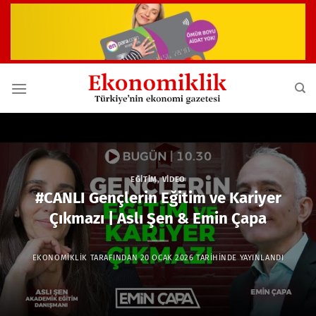
İçeriğe
atla
EĞITIM
,
VIDEO
#CANLI Gençlerin Eğitim ve Kariyer
Çıkmazı | Aslı Şen & Emin Çapa
EKONOMIKLIK
TARAFINDAN
20 OCAK 2026
TARIHINDE YAYINLANDI