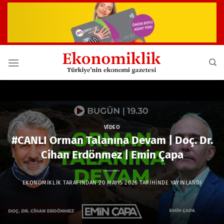
İçeriğe
atla
VIDEO
#CANLI Orman Talanına Devam | Doç. Dr.
Cihan Erdönmez | Emin Çapa
EKONOMIKLIK
TARAFINDAN
20 MAYIS 2026
TARIHINDE YAYINLANDI