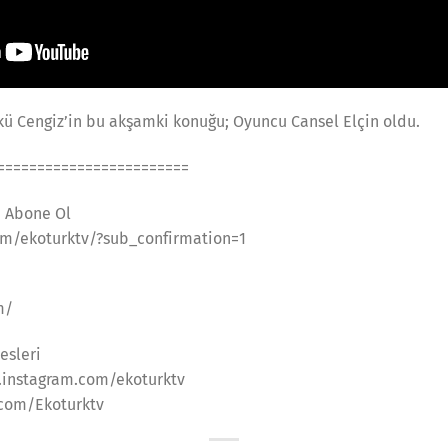
kü Cengiz’in bu akşamki konuğu; Oyuncu Cansel Elçin oldu.
========================
a Abone Ol
m/ekoturktv/?sub_confirmation=1
m/
esleri
.instagram.com/ekoturktv
.com/Ekoturktv