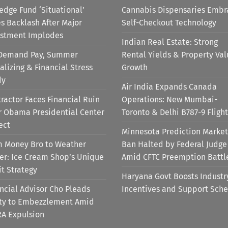
edge Fund ‘Situational’
Cannabis Dispensaries Embr
s Backlash After Major
Self-Checkout Technology
estment Implodes
Indian Real Estate: Strong
Demand Pay, Summer
Rental Yields & Property Va
alizing & Financial Stress
Growth
dy
Air India Expands Canada
ractor Faces Financial Ruin
Operations: New Mumbai-
r Obama Presidential Center
Toronto & Delhi B787-9 Flight
ect
Minnesota Prediction Market
m Money Bro to Weather
Ban Halted by Federal Judge
er: Ice Cream Shop’s Unique
Amid CFTC Preemption Battl
it Strategy
Haryana Govt Boosts Industr
ncial Advisor Cho Pleads
Incentives and Support Sch
lty to Embezzlement Amid
RA Expulsion