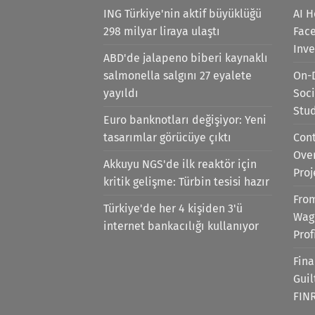
ING Türkiye'nin aktif büyüklüğü
AI H
298 milyar liraya ulaştı
Face
Inv
ABD'de jalapeno biberi kaynaklı
salmonella salgını 27 eyalete
On-
yayıldı
Soci
Stu
Euro banknotları değişiyor: Yeni
tasarımlar görücüye çıktı
Cont
Ove
Akkuyu NGS'de ilk reaktör için
Proj
kritik gelişme: Türbin tesisi hazır
Fro
Türkiye'de her 4 kişiden 3'ü
Wag
internet bankacılığı kullanıyor
Prof
Fina
Gui
FIN