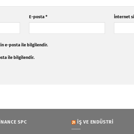
E-posta
*
İnternet s
n e-posta ile bilgilendir.
ta ile bilgilendir.
INANCE SPC
İŞ VE ENDÜSTRI