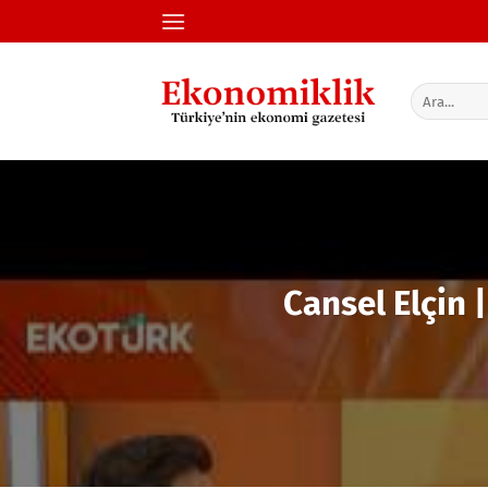
İçeriğe
atla
Cansel Elçin 