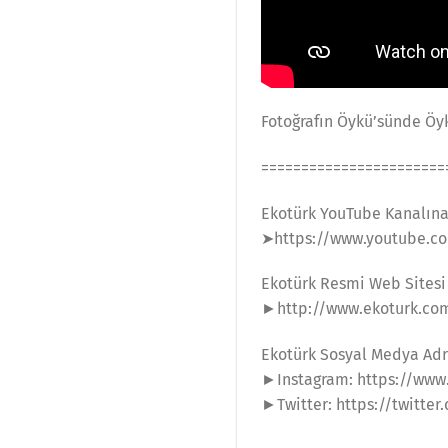
Fotoğrafın Öykü’sünde Öy
=======================
Ekotürk YouTube Kanalın
➤https://www.youtube.co
Ekotürk Resmi Web Sitesi
►http://www.ekoturk.co
Ekotürk Sosyal Medya Adr
►Instagram: https://www
►Twitter: https://twitter