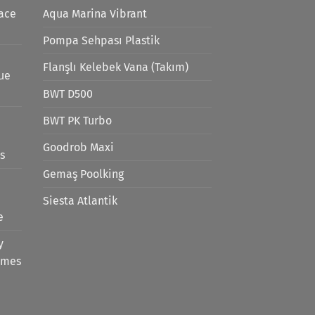
ace
Aqua Marina Vibrant
Pompa Sehpası Plastik
Flanşlı Kelebek Vana (Takım)
lue
BWT D500
BWT PK Turbo
Goodrob Maxi
s
Gemaş Poolking
Siesta Atlantik
e
y
emes