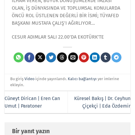
İLHAM VEREN, BÜYÜK DÖNÜŞÜMLERDE İMZASI
OLAN, İŞ DÜNYASINDA VE TOPLUMSAL KONULARDA
ÖNCÜ ROL ÜSTLENEN DEĞERLİ BİR İSMİ; TÜYAFED
BAŞKANI MUSTAFA ÇALIŞ’I AĞIRLIYOR…
CESUR ADIMLAR SALI 22.00’DA EKOTÜRK’TE
Bu giriş
Video
içinde yayınlandı.
Kalıcı bağlantıyı
yer imlerine
ekleyin.
Cüneyt Dirican | Eren Can
Küresel Bakış | Dr. Ceyhun
Umut | Paratoner
Çiçekçi | Eda Özdemir
Bir yanıt yazın