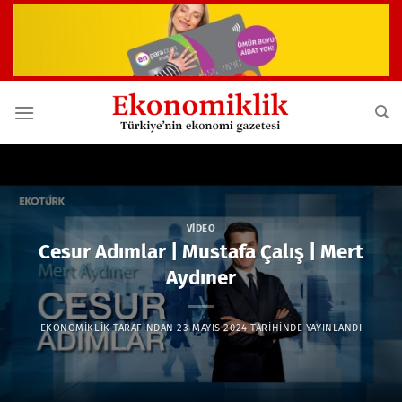
İçeriğe
atla
VIDEO
Cesur Adımlar | Mustafa Çalış | Mert
Aydıner
EKONOMIKLIK
TARAFINDAN
23 MAYIS 2024
TARIHINDE YAYINLANDI