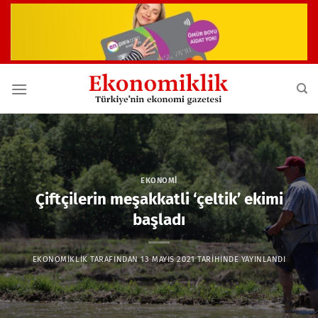
İçeriğe
atla
EKONOMI
Çiftçilerin meşakkatli ‘çeltik’ ekimi
başladı
EKONOMIKLIK
TARAFINDAN
13 MAYIS 2021
TARIHINDE YAYINLANDI