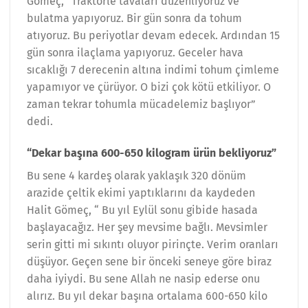
Gömeç, “Traktörle tavaları düzenliyoruz ve
bulatma yapıyoruz. Bir gün sonra da tohum
atıyoruz. Bu periyotlar devam edecek. Ardından 15
gün sonra ilaçlama yapıyoruz. Geceler hava
sıcaklığı 7 derecenin altına indimi tohum çimleme
yapamıyor ve çürüyor. O bizi çok kötü etkiliyor. O
zaman tekrar tohumla mücadelemiz başlıyor”
dedi.
“Dekar başına 600-650 kilogram ürün bekliyoruz”
Bu sene 4 kardeş olarak yaklaşık 320 dönüm
arazide çeltik ekimi yaptıklarını da kaydeden
Halit Gömeç, “ Bu yıl Eylül sonu gibide hasada
başlayacağız. Her şey mevsime bağlı. Mevsimler
serin gitti mi sıkıntı oluyor pirinçte. Verim oranları
düşüyor. Geçen sene bir önceki seneye göre biraz
daha iyiydi. Bu sene Allah ne nasip ederse onu
alırız. Bu yıl dekar başına ortalama 600-650 kilo