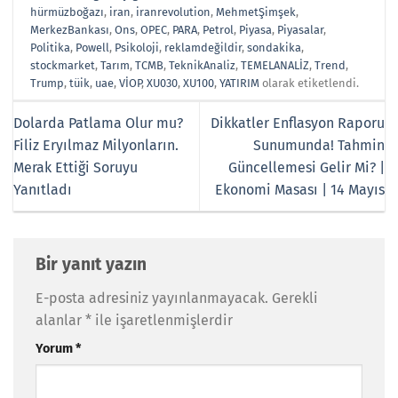
hürmüzboğazı
,
iran
,
iranrevolution
,
MehmetŞimşek
,
MerkezBankası
,
Ons
,
OPEC
,
PARA
,
Petrol
,
Piyasa
,
Piyasalar
,
Politika
,
Powell
,
Psikoloji
,
reklamdeğildir
,
sondakika
,
stockmarket
,
Tarım
,
TCMB
,
TeknikAnaliz
,
TEMELANALİZ
,
Trend
,
Trump
,
tüik
,
uae
,
VİOP
,
XU030
,
XU100
,
YATIRIM
olarak etiketlendi.
Dolarda Patlama Olur mu?
Dikkatler Enflasyon Raporu
Filiz Eryılmaz Milyonların.
Sunumunda! Tahmin
Merak Ettiği Soruyu
Güncellemesi Gelir Mi? |
Yanıtladı
Ekonomi Masası | 14 Mayıs
Bir yanıt yazın
E-posta adresiniz yayınlanmayacak.
Gerekli
alanlar
*
ile işaretlenmişlerdir
Yorum
*