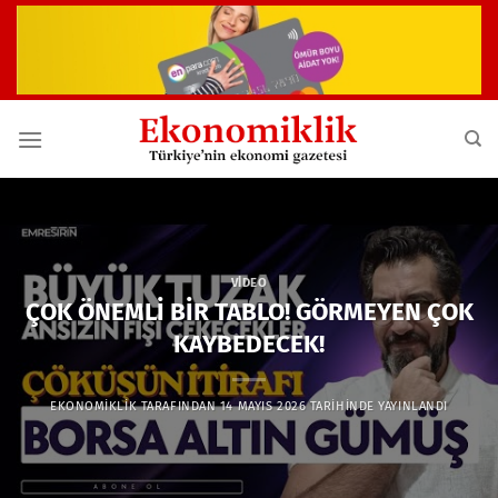
İçeriğe
atla
VIDEO
ÇOK ÖNEMLİ BİR TABLO! GÖRMEYEN ÇOK
KAYBEDECEK!
EKONOMIKLIK
TARAFINDAN
14 MAYIS 2026
TARIHINDE YAYINLANDI