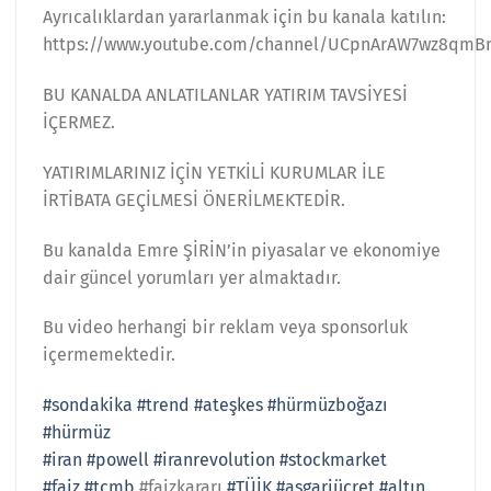
Ayrıcalıklardan yararlanmak için bu kanala katılın:
https://www.youtube.com/channel/UCpnArAW7wz8qmB
BU KANALDA ANLATILANLAR YATIRIM TAVSİYESİ
İÇERMEZ.
YATIRIMLARINIZ İÇİN YETKİLİ KURUMLAR İLE
İRTİBATA GEÇİLMESİ ÖNERİLMEKTEDİR.
Bu kanalda Emre ŞİRİN’in piyasalar ve ekonomiye
dair güncel yorumları yer almaktadır.
Bu video herhangi bir reklam veya sponsorluk
içermemektedir.
#sondakika
#trend
#ateşkes
#hürmüzboğazı
#hürmüz
#iran
#powell
#iranrevolution
#stockmarket
#faiz
#tcmb
#faizkararı
#TÜİK
#asgariücret
#altın