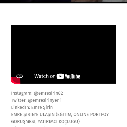
Instagram: @emresirin82
Twitter: @emresirinyeni
LinkedIn: Emre Şirin
EMRE ŞİRİN’E ULAŞIN (EĞİTİM, ONLINE PORTFÖY
GÖRÜŞMESİ, YATIRIMCI KOÇLUĞU)