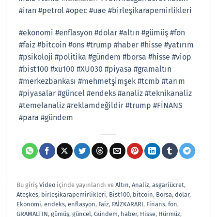
#iran
#petrol
#opec
#uae
#birleşikarapemirlikleri
#ekonomi
#enflasyon
#dolar
#altın
#gümüş
#fon
#faiz
#bitcoin
#ons
#trump
#haber
#hisse
#yatırım
#psikoloji
#politika
#gündem
#borsa
#hisse
#viop
#bist100
#xu100
#XU030
#piyasa
#gramaltın
#merkezbankası
#mehmetşimşek
#tcmb
#tarım
#piyasalar
#güncel
#endeks
#analiz
#teknikanaliz
#temelanaliz
#reklamdeğildir
#trump
#FİNANS
#para
#gündem
Bu giriş
Video
içinde yayınlandı ve
Altın
,
Analiz
,
asgariücret
,
Ateşkes
,
birleşikarapemirlikleri
,
Bist100
,
bitcoin
,
Borsa
,
dolar
,
Ekonomi
,
endeks
,
enflasyon
,
Faiz
,
FAİZKARARI
,
Finans
,
fon
,
GRAMALTIN
,
gümüş
,
güncel
,
Gündem
,
haber
,
Hisse
,
Hürmüz
,