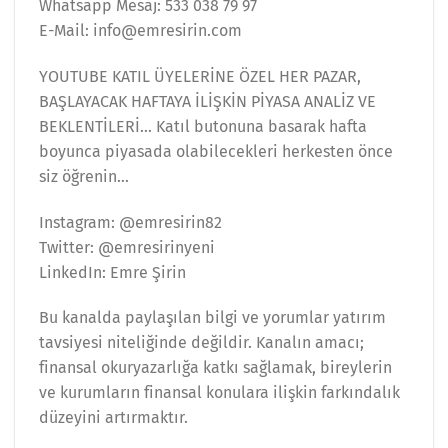
Whatsapp Mesaj: 533 038 79 97
E-Mail: info@emresirin.com
YOUTUBE KATIL ÜYELERİNE ÖZEL HER PAZAR,
BAŞLAYACAK HAFTAYA İLİŞKİN PİYASA ANALİZ VE
BEKLENTİLERİ… Katıl butonuna basarak hafta
boyunca piyasada olabilecekleri herkesten önce
siz öğrenin…
Instagram: @emresirin82
Twitter: @emresirinyeni
LinkedIn: Emre Şirin
Bu kanalda paylaşılan bilgi ve yorumlar yatırım
tavsiyesi niteliğinde değildir. Kanalın amacı;
finansal okuryazarlığa katkı sağlamak, bireylerin
ve kurumların finansal konulara ilişkin farkındalık
düzeyini artırmaktır.