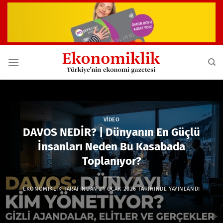
İçeriğe
atla
VIDEO
DAVOS NEDİR? | Dünyanın En Güçlü
İnsanları Neden Bu Kasabada
Toplanıyor?
EKONOMIKLIK
TARAFINDAN
21 OCAK 2026
TARIHINDE YAYINLANDI