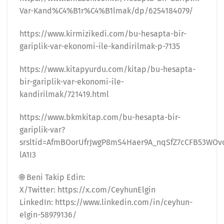
Var-Kand%C4%B1r%C4%B1lmak/dp/6254184079/
https://www.kirmizikedi.com/bu-hesapta-bir-
gariplik-var-ekonomi-ile-kandirilmak-p-7135
https://www.kitapyurdu.com/kitap/bu-hesapta-
bir-gariplik-var-ekonomi-ile-
kandirilmak/721419.html
https://www.bkmkitap.com/bu-hesapta-bir-
gariplik-var?
srsltid=AfmBOorUfrJwgP8mS4Haer9A_nqSfZ7cCFB53WOv
lA1I3
🌐 Beni Takip Edin:
X/Twitter: https://x.com/CeyhunElgin
LinkedIn: https://www.linkedin.com/in/ceyhun-
elgin-58979136/