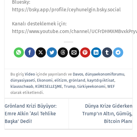
Bluesky:
https://bsky.app/profile/ceyhunelgin.bsky.social
Kanalı desteklemek için:
https://www.youtube.com/channel/UCFrDHMXMBvxkPryv
Bu giriş
Video
içinde yayınlandı ve
Davos
,
dünyaekonomiforumu
,
dünyasiyaseti
,
Ekonomi
,
elitizm
,
grönland
,
kayıtdışıiktisat
,
klausschwab
,
KÜRESELLEŞME
,
Trump
,
türkiyeekonomi
,
WEF
olarak etiketlendi.
Grönland Krizi Büyüyor:
Dünya Krize Giderken
Emre Alkin ‘Asıl Tehlike
Trump’ın Altın, Gümüş,
Başka’ Dedi!
Bitcoin Planı