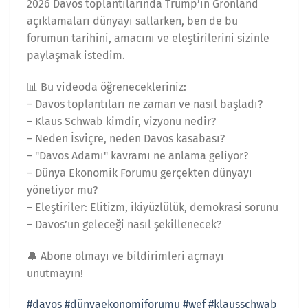
2026 Davos toplantılarında Trump’ın Grönland
açıklamaları dünyayı sallarken, ben de bu
forumun tarihini, amacını ve eleştirilerini sizinle
paylaşmak istedim.
📊 Bu videoda öğrenecekleriniz:
– Davos toplantıları ne zaman ve nasıl başladı?
– Klaus Schwab kimdir, vizyonu nedir?
– Neden İsviçre, neden Davos kasabası?
– "Davos Adamı" kavramı ne anlama geliyor?
– Dünya Ekonomik Forumu gerçekten dünyayı
yönetiyor mu?
– Eleştiriler: Elitizm, ikiyüzlülük, demokrasi sorunu
– Davos’un geleceği nasıl şekillenecek?
🔔 Abone olmayı ve bildirimleri açmayı
unutmayın!
#davos
#dünyaekonomiforumu
#wef
#klausschwab