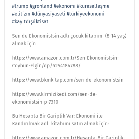
#trump
#grönland
#ekonomi
#küreselleşme
#elitizm
#dünyasiyaseti
#türkiyeekonomi
#kayıtdışıiktisat
Sen de Ekonomistsin adlı çocuk kitabımı (8-14 yaş)
almak için
https://www.amazon.com.tr/Sen-Ekonomistsin-
Ceyhun-Elgin/dp/6254184788/
https://www.bkmkitap.com/sen-de-ekonomistsin
https://www.kirmizikedi.com/sen-de-
ekonomistsin-p-7310
Bu Hesapta Bir Gariplik Var: Ekonomi ile
Kandırılmak adlı kitabımı satın almak için:
https://www.amazon.com.tr/Hesapta-Bir-Gariplik-