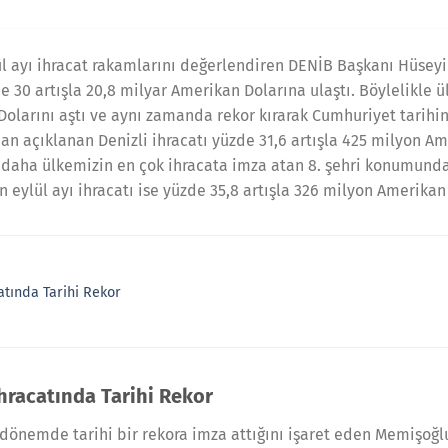
lül ayı ihracat rakamlarını değerlendiren DENİB Başkanı Hüse
e 30 artışla 20,8 milyar Amerikan Dolarına ulaştı. Böylelikle ül
Dolarını aştı ve aynı zamanda rekor kırarak Cumhuriyet tarihi
dan açıklanan Denizli ihracatı yüzde 31,6 artışla 425 milyon Am
ez daha ülkemizin en çok ihracata imza atan 8. şehri konumun
n eylül ayı ihracatı ise yüzde 35,8 artışla 326 milyon Amerikan
catında Tarihi Rekor
İhracatında Tarihi Rekor
k dönemde tarihi bir rekora imza attığını işaret eden Memişoğl