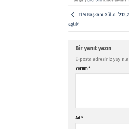
Bu giriş
Ekonomi
içinde yayınlan
TİM Başkanı Gülle: ‘212,2
aştık’
Bir yanıt yazın
E-posta adresiniz yayınl
Yorum
*
Ad
*