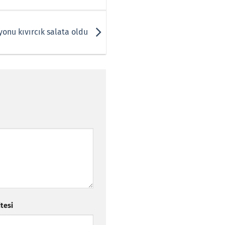
onu kıvırcık salata oldu
itesi