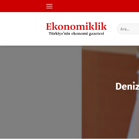
İçeriğe
atla
Deniz