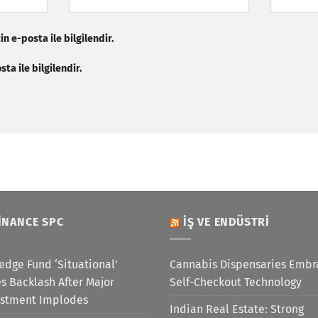
n e-posta ile bilgilendir.
ta ile bilgilendir.
INANCE SPC
İŞ VE ENDÜSTRI
edge Fund ‘Situational’
Cannabis Dispensaries Embr
s Backlash After Major
Self-Checkout Technology
estment Implodes
Indian Real Estate: Strong