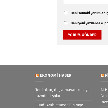
Beni sonraki yorumlar içi
Beni yeni yazılarda e-pos
EKONOMI HABER
F
Ter kokan, duş almayan kocaya
AI H
tazminat şoku
Face
Inv
Suudi Arabistan'daki simge