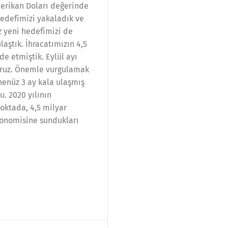
merikan Doları değerinde
 hedefimizi yakaladık ve
z yeni hedefimizi de
aştık. İhracatımızın 4,5
e etmiştik. Eylül ayı
oruz. Önemle vurgulamak
henüz 3 ay kala ulaşmış
. 2020 yılının
oktada, 4,5 milyar
konomisine sundukları