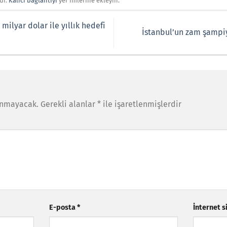
dı.
Kalıcı bağlantıyı
yer imlerine ekleyin.
 milyar dolar ile yıllık hedefi
İstanbul’un zam şampiy
anmayacak.
Gerekli alanlar
*
ile işaretlenmişlerdir
E-posta
*
İnternet s