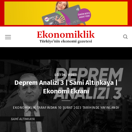
İçeriğe
atla
EĞITIM
,
VIDEO
Deprem Analizi 3 | Sami Altınkaya |
Ekonomi Ekranı
EKONOMIKLIK
TARAFINDAN
10 ŞUBAT 2023
TARIHINDE YAYINLANDI