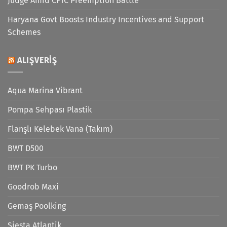
Judge Amid CFTC Preemption Battle
Haryana Govt Boosts Industry Incentives and Support
Schemes
ALIŞVERIŞ
Aqua Marina Vibrant
Pompa Sehpası Plastik
Flanşlı Kelebek Vana (Takım)
BWT D500
BWT PK Turbo
Goodrob Maxi
Gemaş Poolking
Siesta Atlantik