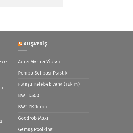
ALIŞVERIŞ
ace
Aqua Marina Vibrant
Pompa Sehpası Plastik
Flanşlı Kelebek Vana (Takım)
lue
BWT D500
BWT PK Turbo
Goodrob Maxi
s
Gemaş Poolking