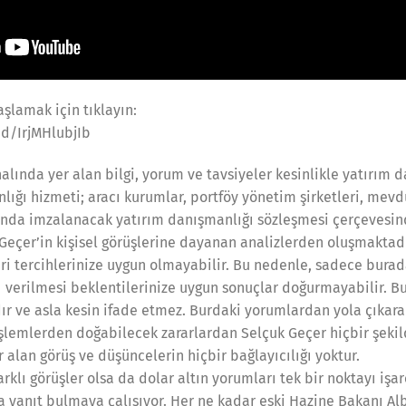
şlamak için tıklayın:
d/IrjMHlubjIb
lında yer alan bilgi, yorum ve tavsiyeler kesinlikle yatırım
nlığı hizmeti; aracı kurumlar, portföy yönetim şirketleri, me
sında imzalanacak yatırım danışmanlığı sözleşmesi çerçevesi
Geçer’in kişisel görüşlerine dayanan analizlerden oluşmaktadı
iri tercihlerinize uygun olmayabilir. Bu nedenle, sadece burada
ı verilmesi beklentilerinize uygun sonuçlar doğurmayabilir. Bur
 ve asla kesin ifade etmez. Burdaki yorumlardan yola çıkarak
 işlemlerden doğabilecek zararlardan Selçuk Geçer hiçbir şeki
alan görüş ve düşüncelerin hiçbir bağlayıcılığı yoktur.
farklı görüşler olsa da dolar altın yorumları tek bir noktayı işa
 yanıt bulmaya çalışıyor. Her ne kadar eski Hazine Bakanı A