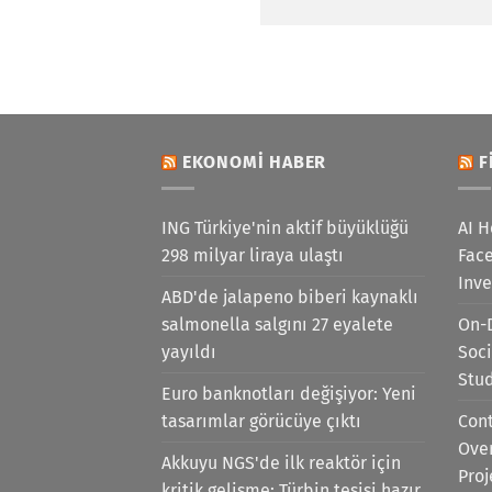
EKONOMI HABER
F
ING Türkiye'nin aktif büyüklüğü
AI H
298 milyar liraya ulaştı
Face
Inv
ABD'de jalapeno biberi kaynaklı
salmonella salgını 27 eyalete
On-
yayıldı
Soci
Stu
Euro banknotları değişiyor: Yeni
tasarımlar görücüye çıktı
Cont
Ove
Akkuyu NGS'de ilk reaktör için
Proj
kritik gelişme: Türbin tesisi hazır