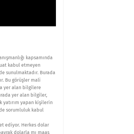
 danışmanlığı kapsamında
vduat kabul etmeyen
nde sunulmaktadır. Burada
r. Bu görüşler mali
 yer alan bilgilere
ada yer alan bilgiler,
 yatırım yapan kişilerin
lde sorumluluk kabul
ret ediyor. Herkes dolar
lbayrak dolarla mı maaş