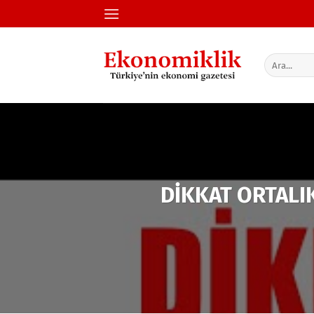
İçeriğe
atla
DİKKAT ORTALI