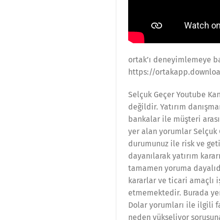
ortak’ı deneyimlemeye ba
https://ortakapp.downloa
Selçuk Geçer Youtube Kana
değildir. Yatırım danışma
bankalar ile müşteri ara
yer alan yorumlar Selçuk 
durumunuz ile risk ve get
dayanılarak yatırım karar
tamamen yoruma dayalıdır
kararlar ve ticari amaçlı
etmemektedir. Burada yer 
Dolar yorumları ile ilgili 
neden yükseliyor sorusuna