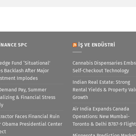
INANCE SPC
İŞ VE ENDÜSTRI
edge Fund ‘Situational’
Cannabis Dispensaries Embr
s Backlash After Major
Self-Checkout Technology
estment Implodes
Indian Real Estate: Strong
Demand Pay, Summer
Rental Yields & Property Va
alizing & Financial Stress
Growth
dy
Air India Expands Canada
ractor Faces Financial Ruin
Operations: New Mumbai-
r Obama Presidential Center
Toronto & Delhi B787-9 Flight
ect
Minnesota Prediction Market