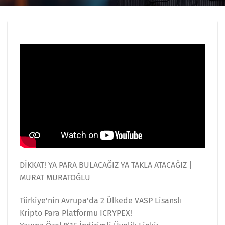
DİKKAT! YA PARA BULACAĞIZ YA TAKLA ATACAĞIZ |
MURAT MURATOĞLU
Türkiye’nin Avrupa’da 2 Ülkede VASP Lisanslı
Kripto Para Platformu ICRYPEX!