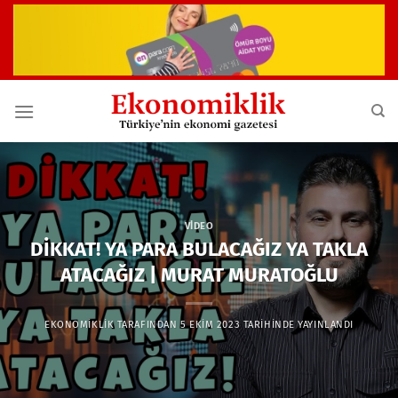
İçeriğe
atla
VIDEO
DİKKAT! YA PARA BULACAĞIZ YA TAKLA
ATACAĞIZ | MURAT MURATOĞLU
EKONOMIKLIK
TARAFINDAN
5 EKIM 2023
TARIHINDE YAYINLANDI