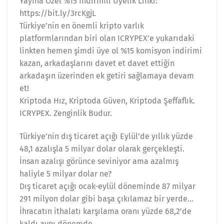
Yayına Özel %15 İndirimli Üyelik Linki:
https://bit.ly/3rcKgjL
Türkiye’nin en önemli kripto varlık
platformlarından biri olan ICRYPEX’e yukarıdaki
linkten hemen şimdi üye ol %15 komisyon indirimi
kazan, arkadaşlarını davet et davet ettiğin
arkadaşın üzerinden ek getiri sağlamaya devam
et!
Kriptoda Hız, Kriptoda Güven, Kriptoda Şeffaflık.
ICRYPEX. Zenginlik Budur.
Türkiye’nin dış ticaret açığı Eylül’de yıllık yüzde
48,1 azalışla 5 milyar dolar olarak gerçekleşti.
İnsan azalışı görünce seviniyor ama azalmış
haliyle 5 milyar dolar ne?
Dış ticaret açığı ocak-eylül döneminde 87 milyar
291 milyon dolar gibi başa çıkılamaz bir yerde…
İhracatın ithalatı karşılama oranı yüzde 68,2’de
kaldı aynı dönemde…