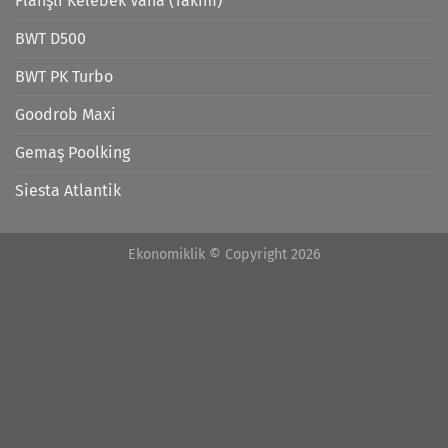
Flanşlı Kelebek Vana (Takım)
BWT D500
BWT PK Turbo
Goodrob Maxi
Gemaş Poolking
Siesta Atlantik
Ekonomiklik © Copyright 2026