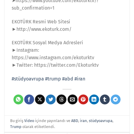
➤https://www.youtube.com/ekoturktv/?
sub_confirmation=1
EKOTÜRK Resmi Web Sitesi
►http://www.ekoturk.com/
EKOTÜRK Sosyal Medya Adresleri
►Instagram:
https://www.instagram.com/ekoturktv
►Twitter: https://twitter.com/Ekoturktv
#stüdyoavrupa
#trump
#abd
#iran
Bu giriş
Video
içinde yayınlandı ve
ABD
,
iran
,
stüdyoavrupa
,
Trump
olarak etiketlendi.