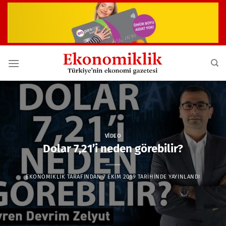
İçeriğe
atla
VIDEO
Dolar 7,21’i neden görebilir?
EKONOMIKLIK
TARAFINDAN
7 EKIM 2019
TARIHINDE YAYINLANDI