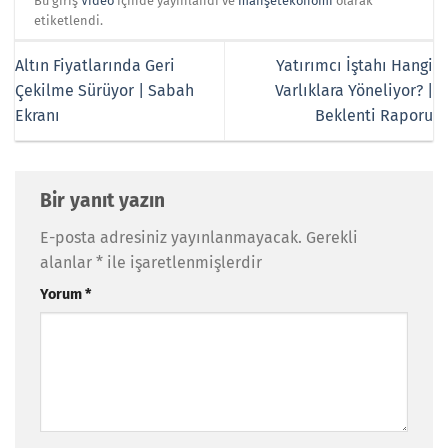
Bu giriş
Video
içinde yayınlandı ve
manşetekonomi
olarak
etiketlendi.
Altın Fiyatlarında Geri
Yatırımcı İştahı Hangi
Çekilme Sürüyor | Sabah
Varlıklara Yöneliyor? |
Ekranı
Beklenti Raporu
Bir yanıt yazın
E-posta adresiniz yayınlanmayacak.
Gerekli
alanlar
*
ile işaretlenmişlerdir
Yorum
*