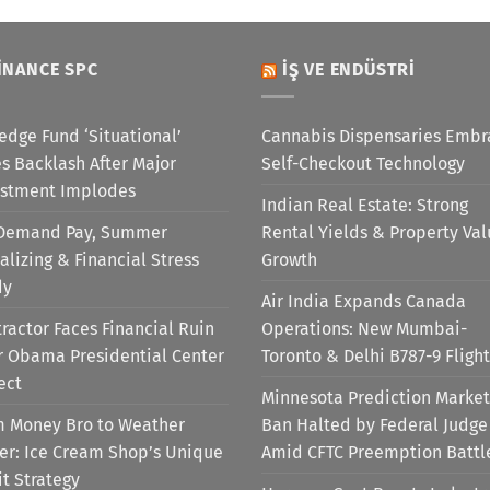
INANCE SPC
İŞ VE ENDÜSTRI
edge Fund ‘Situational’
Cannabis Dispensaries Embr
s Backlash After Major
Self-Checkout Technology
estment Implodes
Indian Real Estate: Strong
Demand Pay, Summer
Rental Yields & Property Va
alizing & Financial Stress
Growth
dy
Air India Expands Canada
ractor Faces Financial Ruin
Operations: New Mumbai-
r Obama Presidential Center
Toronto & Delhi B787-9 Flight
ect
Minnesota Prediction Market
m Money Bro to Weather
Ban Halted by Federal Judge
er: Ice Cream Shop’s Unique
Amid CFTC Preemption Battl
it Strategy