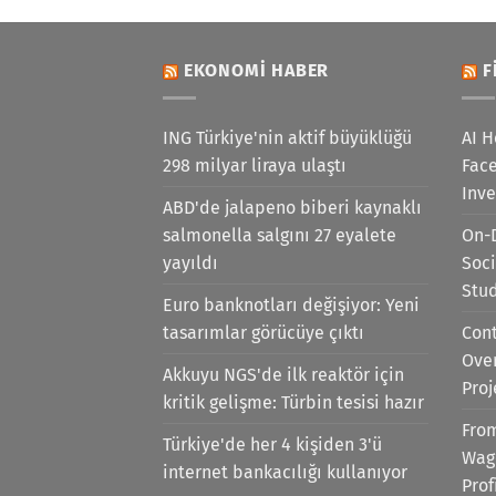
EKONOMI HABER
F
ING Türkiye'nin aktif büyüklüğü
AI H
298 milyar liraya ulaştı
Face
Inv
ABD'de jalapeno biberi kaynaklı
salmonella salgını 27 eyalete
On-
yayıldı
Soci
Stu
Euro banknotları değişiyor: Yeni
tasarımlar görücüye çıktı
Cont
Ove
Akkuyu NGS'de ilk reaktör için
Proj
kritik gelişme: Türbin tesisi hazır
Fro
Türkiye'de her 4 kişiden 3'ü
Wag
internet bankacılığı kullanıyor
Prof