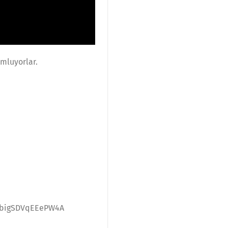
mluyorlar.
AUbigSDVqEEePW4A