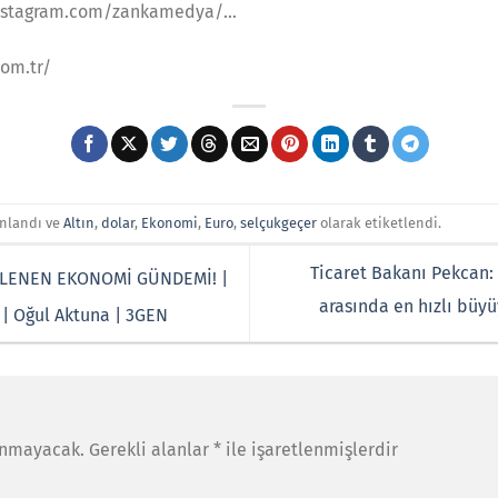
.instagram.com/zankamedya/…
om.tr/
ınlandı ve
Altın
,
dolar
,
Ekonomi
,
Euro
,
selçukgeçer
olarak etiketlendi.
Ticaret Bakanı Pekcan: 
ZLENEN EKONOMİ GÜNDEMİ! |
arasında en hızlı bü
 | Oğul Aktuna | 3GEN
anmayacak.
Gerekli alanlar
*
ile işaretlenmişlerdir