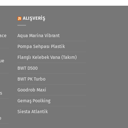
ALIŞVERIŞ
ace
Aqua Marina Vibrant
Pompa Sehpası Plastik
Flanşlı Kelebek Vana (Takım)
lue
BWT D500
BWT PK Turbo
Goodrob Maxi
s
Gemaş Poolking
Siesta Atlantik
e