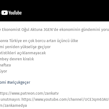
le Ekonomist Oğul Aktuna 3GEN’de ekonominin gündemini yoru
sonra Türkiye en çok borcu artan üçüncü ülke
mi yeniden yükselişe geçiyor
tatistikleri açıklanmayacak
nbey devren kiralık
haftası
rüyor
omi
#selçukgeçer
: https://www.patreon.com/zankatv
ı unutmayın: https://www.youtube.com/channel/UCE3qm63
.com/zankamedya