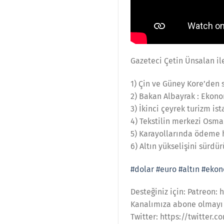
Gazeteci Çetin Ünsalan i
1) Çin ve Güney Kore’den 
2) Bakan Albayrak : Ekono
3) İkinci çeyrek turizm is
4) Tekstilin merkezi Osma
5) Karayollarında ödeme 
6) Altın yükselişini sürdü
#dolar
#euro
#altın
#ekon
Desteğiniz için: Patreon
Kanalımıza abone olmay
Twitter: https://twitter