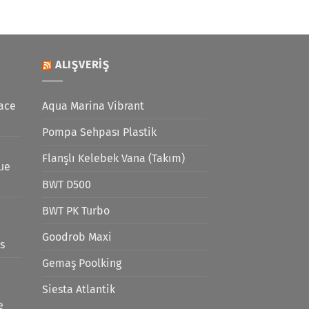
ALIŞVERIŞ
ace
Aqua Marina Vibrant
Pompa Sehpası Plastik
Flanşlı Kelebek Vana (Takım)
lue
BWT D500
BWT PK Turbo
Goodrob Maxi
s
Gemaş Poolking
Siesta Atlantik
e