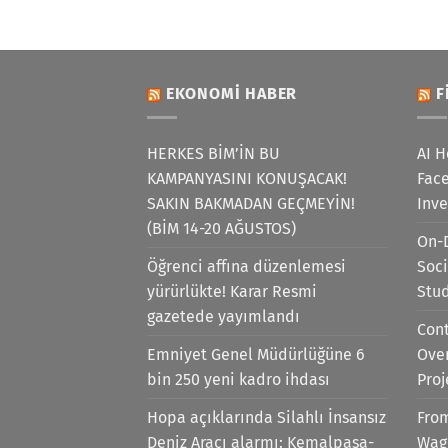
EKONOMI HABER
F
HERKES BİM’İN BU
AI H
KAMPANYASINI KONUŞACAK!
Face
SAKIN BAKMADAN GEÇMEYİN!
Inv
(BİM 14-20 AĞUSTOS)
On-
Öğrenci affına düzenlemesi
Soci
yürürlükte! Karar Resmi
Stu
gazetede yayımlandı
Cont
Emniyet Genel Müdürlüğüne 6
Ove
bin 250 yeni kadro ihdası
Proj
Hopa açıklarında Silahlı İnsansız
Fro
Deniz Aracı alarmı: Kemalpaşa-
Wag