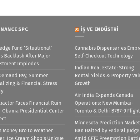
INANCE SPC
İŞ VE ENDÜSTRI
edge Fund ‘Situational’
Cannabis Dispensaries Embr
s Backlash After Major
Self-Checkout Technology
estment Implodes
Indian Real Estate: Strong
Demand Pay, Summer
Rental Yields & Property Va
alizing & Financial Stress
Growth
dy
Air India Expands Canada
ractor Faces Financial Ruin
Operations: New Mumbai-
r Obama Presidential Center
Toronto & Delhi B787-9 Flight
ect
Minnesota Prediction Market
m Money Bro to Weather
Ban Halted by Federal Judge
er: Ice Cream Shop’s Unique
Amid CFTC Preemption Battl