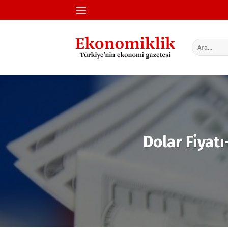
İçeriğe
atla
Dolar Fiyatı