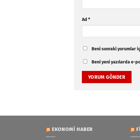
Ad
*
Beni sonraki yorumlar içi
Beni yeni yazılarda e-pos
EKONOMI HABER
F