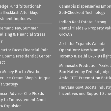
edge Fund ‘Situational’
Cannabis Dispensaries Embr
s Backlash After Major
Self-Checkout Technology
estment Implodes
Indian Real Estate: Strong
Demand Pay, Summer
Rental Yields & Property Va
alizing & Financial Stress
Growth
dy
Air India Expands Canada
ractor Faces Financial Ruin
Operations: New Mumbai-
r Obama Presidential Center
Toronto & Delhi B787-9 Flight
ect
Minnesota Prediction Market
m Money Bro to Weather
Ban Halted by Federal Judge
er: Ice Cream Shop’s Unique
Amid CFTC Preemption Battl
it Strategy
Haryana Govt Boosts Industr
ncial Advisor Cho Pleads
Incentives and Support Sch
lty to Embezzlement Amid
RA Expulsion