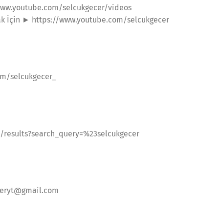
www.youtube.com/selcukgecer/videos
ak İçin ► https://www.youtube.com/selcukgecer
om/selcukgecer_
/results?search_query=%23selcukgecer
eceryt@gmail.com