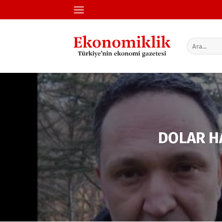
İçeriğe
atla
DOLAR HA