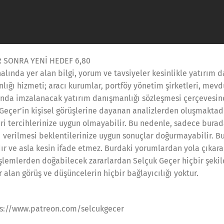
R SONRA YENİ HEDEF 6,80
lında yer alan bilgi, yorum ve tavsiyeler kesinlikle yatırım
nlığı hizmeti; aracı kurumlar, portföy yönetim şirketleri, me
sında imzalanacak yatırım danışmanlığı sözleşmesi çerçevesi
Geçer’in kişisel görüşlerine dayanan analizlerden oluşmaktadı
iri tercihlerinize uygun olmayabilir. Bu nedenle, sadece burada
ı verilmesi beklentilerinize uygun sonuçlar doğurmayabilir. Bur
 ve asla kesin ifade etmez. Burdaki yorumlardan yola çıkarak
 işlemlerden doğabilecek zararlardan Selçuk Geçer hiçbir şeki
alan görüş ve düşüncelerin hiçbir bağlayıcılığı yoktur.
ps://www.patreon.com/selcukgecer