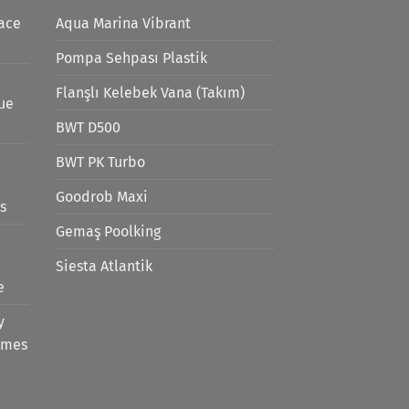
ace
Aqua Marina Vibrant
Pompa Sehpası Plastik
Flanşlı Kelebek Vana (Takım)
lue
BWT D500
BWT PK Turbo
Goodrob Maxi
s
Gemaş Poolking
Siesta Atlantik
e
y
emes