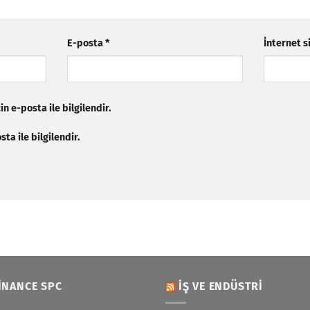
E-posta
*
İnternet s
n e-posta ile bilgilendir.
ta ile bilgilendir.
INANCE SPC
İŞ VE ENDÜSTRI