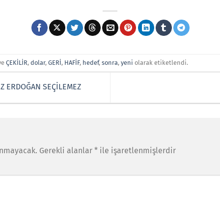
ve
ÇEKİLİR
,
dolar
,
GERİ
,
HAFİF
,
hedef
,
sonra
,
yeni
olarak etiketlendi.
EZ ERDOĞAN SEÇİLEMEZ
anmayacak.
Gerekli alanlar
*
ile işaretlenmişlerdir