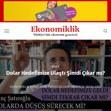
İçeriğe
atla
VIDEO
Dolar Hedefimize Ulaştı Şimdi Çıkar mı?
EKONOMIKLIK
TARAFINDAN
7 AĞUSTOS 2019
TARIHINDE YAYINLANDI