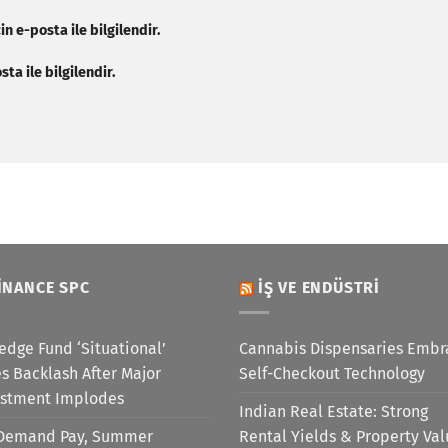
n e-posta ile bilgilendir.
ta ile bilgilendir.
INANCE SPC
İŞ VE ENDÜSTRI
edge Fund ‘Situational’
Cannabis Dispensaries Embr
s Backlash After Major
Self-Checkout Technology
estment Implodes
Indian Real Estate: Strong
Demand Pay, Summer
Rental Yields & Property Va