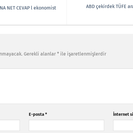
ABD çekirdek TÜFE ara
NA NET CEVAP l ekonomist
anmayacak.
Gerekli alanlar
*
ile işaretlenmişlerdir
E-posta
*
İnternet s