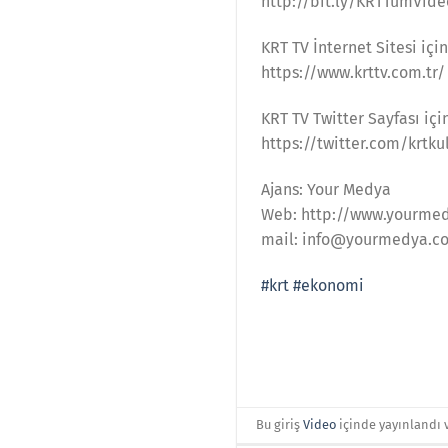
http://bit.ly/KRTTumVide
KRT TV İnternet Sitesi için
https://www.krttv.com.tr/
KRT TV Twitter Sayfası içi
https://twitter.com/krtku
Ajans: Your Medya
Web: http://www.yourme
mail: info@yourmedya.c
#krt
#ekonomi
Bu giriş
Video
içinde yayınlandı 