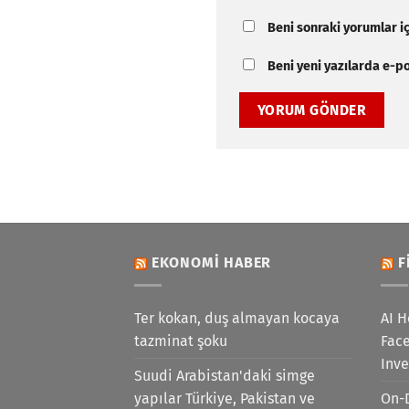
Beni sonraki yorumlar içi
Beni yeni yazılarda e-pos
EKONOMI HABER
F
Ter kokan, duş almayan kocaya
AI H
tazminat şoku
Face
Inv
Suudi Arabistan'daki simge
yapılar Türkiye, Pakistan ve
On-