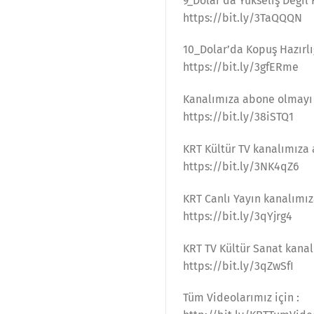
9_Dolar’da Yükseliş Deği
https://bit.ly/3TaQQQN
10_Dolar’da Kopuş Hazır
https://bit.ly/3gfERme
Kanalımıza abone olmayı
https://bit.ly/38iSTQ1
KRT Kültür TV kanalımıza 
https://bit.ly/3NK4qZ6
KRT Canlı Yayın kanalımız
https://bit.ly/3qYjrg4
KRT TV Kültür Sanat kana
https://bit.ly/3qZwSfI
Tüm Videolarımız için :