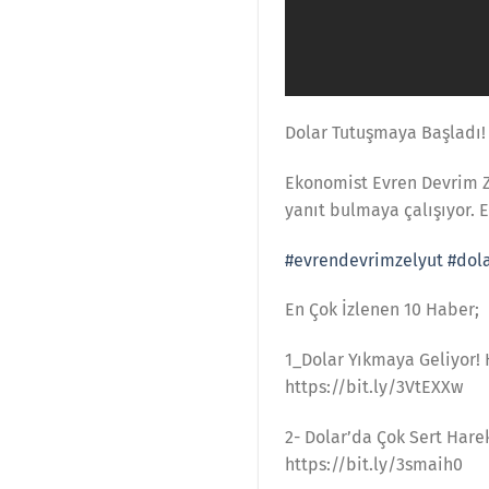
Dolar Tutuşmaya Başladı!
Ekonomist Evren Devrim Zel
yanıt bulmaya çalışıyor. 
#evrendevrimzelyut
#dol
En Çok İzlenen 10 Haber;
1_Dolar Yıkmaya Geliyor!
https://bit.ly/3VtEXXw
2- Dolar’da Çok Sert Hare
https://bit.ly/3smaih0