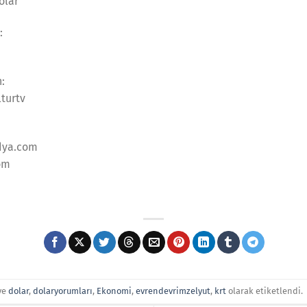
olar
:
n:
lturtv
dya.com
om
ve
dolar
,
dolaryorumları
,
Ekonomi
,
evrendevrimzelyut
,
krt
olarak etiketlendi.