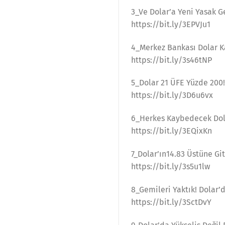
3_Ve Dolar’a Yeni Yasak 
https://bit.ly/3EPVJu1
4_Merkez Bankası Dolar K
https://bit.ly/3s46tNP
5_Dolar 21 ÜFE Yüzde 200!
https://bit.ly/3D6u6vx
6_Herkes Kaybedecek Dol
https://bit.ly/3EQixKn
7_Dolar’ın14.83 Üstüne G
https://bit.ly/3s5u1lw
8_Gemileri Yaktık! Dolar’
https://bit.ly/3SctDvY