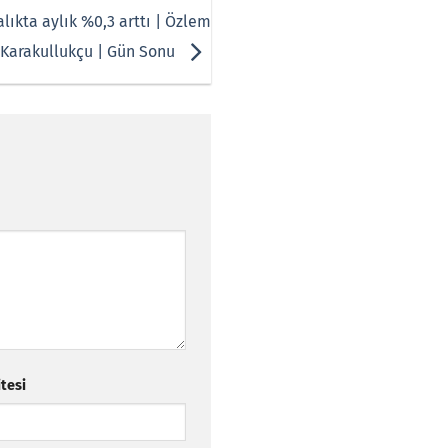
lıkta aylık %0,3 arttı | Özlem
Karakullukçu | Gün Sonu
itesi