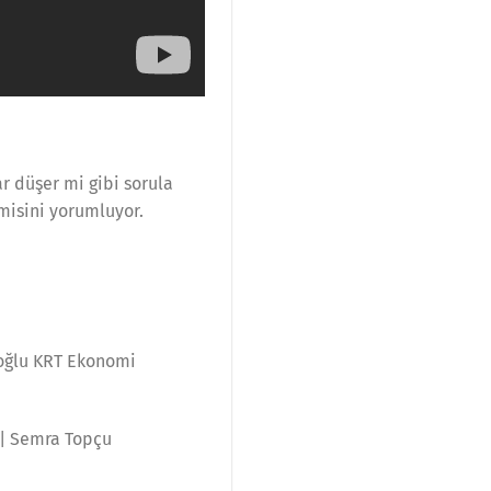
ar düşer mi gibi sorula
misini yorumluyor.
toğlu KRT Ekonomi
ş | Semra Topçu