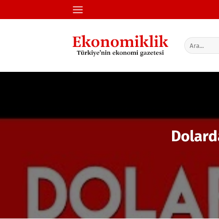
İçeriğe
atla
Dolard