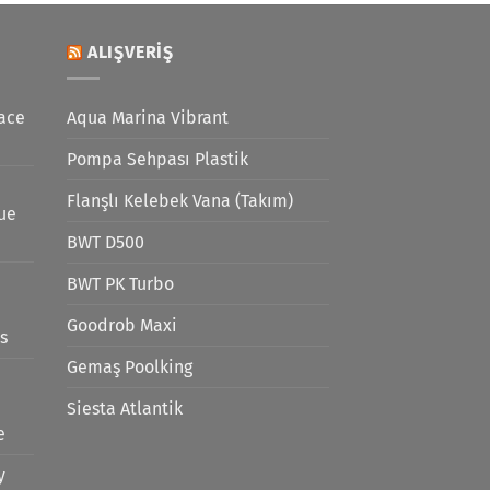
ALIŞVERIŞ
ace
Aqua Marina Vibrant
Pompa Sehpası Plastik
Flanşlı Kelebek Vana (Takım)
lue
BWT D500
BWT PK Turbo
Goodrob Maxi
s
Gemaş Poolking
Siesta Atlantik
e
y