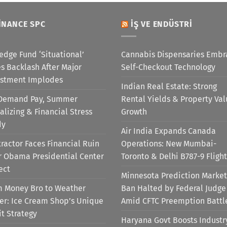
INANCE SPC
İŞ VE ENDÜSTRI
edge Fund ‘Situational’
Cannabis Dispensaries Embr
s Backlash After Major
Self-Checkout Technology
estment Implodes
Indian Real Estate: Strong
Demand Pay, Summer
Rental Yields & Property Va
alizing & Financial Stress
Growth
dy
Air India Expands Canada
ractor Faces Financial Ruin
Operations: New Mumbai-
r Obama Presidential Center
Toronto & Delhi B787-9 Flight
ect
Minnesota Prediction Market
m Money Bro to Weather
Ban Halted by Federal Judge
er: Ice Cream Shop’s Unique
Amid CFTC Preemption Battl
it Strategy
Haryana Govt Boosts Industr