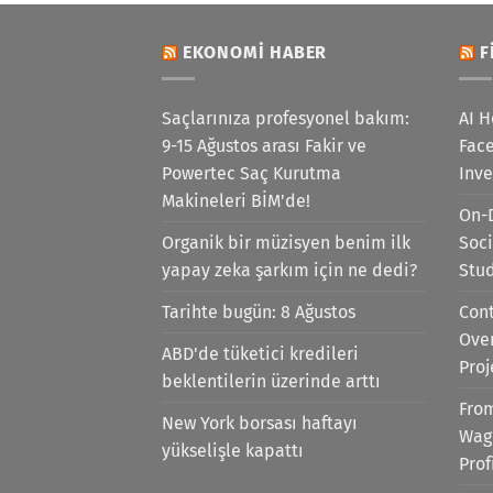
EKONOMI HABER
F
Saçlarınıza profesyonel bakım:
AI H
9-15 Ağustos arası Fakir ve
Face
Powertec Saç Kurutma
Inv
Makineleri BİM'de!
On-
Organik bir müzisyen benim ilk
Soci
yapay zeka şarkım için ne dedi?
Stu
Tarihte bugün: 8 Ağustos
Cont
Ove
ABD'de tüketici kredileri
Proj
beklentilerin üzerinde arttı
Fro
New York borsası haftayı
Wag
yükselişle kapattı
Prof