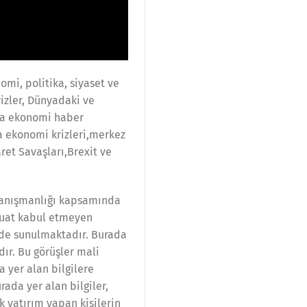
mi, politika, siyaset ve
rizler, Dünyadaki ve
rda ekonomi haber
a ekonomi krizleri,merkez
ret Savaşları,Brexit ve
 danışmanlığı kapsamında
vduat kabul etmeyen
nde sunulmaktadır. Burada
ır. Bu görüşler mali
 yer alan bilgilere
ada yer alan bilgiler,
 yatırım yapan kişilerin