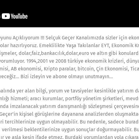
nu Açıklıyorum !!! Selçuk Geçer Kanalımızda sizler için ekono
olar hazırlıyoruz. Emeklilikte Yaşa Takılanlar EYT, Ekonomik K
şmeler, dolar,faiz,bankacılık,dolar,euro ve altın gibi konula
yorumluyor. 1994,2001 ve 2008 türkiye ekonomik krizleri, düny
si, AB ekonomisi, Kripto paralar, bitcoin, Çin Ekonomisi, Tica
yeceğiz… Bizi izleyin ve abone olmayı unutmayın…
lında yer alan bilgi, yorum ve tavsiyeler kesinlikle yatırım
nlığı hizmeti; aracı kurumlar, portföy yönetim şirketleri, me
sında imzalanacak yatırım danışmanlığı sözleşmesi çerçevesi
Geçer’in kişisel görüşlerine dayanana analizlerden oluşmaktad
iri tercihlerinize uygun olmayabilir. Bu nedenle, sadece burada
ı verilmesi beklentilerinize uygun sonuçlar doğurmayabilir. Bur
 ve asla kesin ifade etmez. Burdaki yorumlardan yola çıkarak