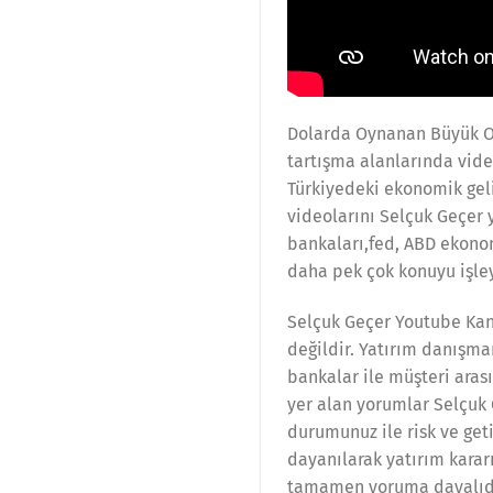
Dolarda Oynanan Büyük Oyu
tartışma alanlarında vide
Türkiyedeki ekonomik geli
videolarını Selçuk Geçer 
bankaları,fed, ABD ekonomi
daha pek çok konuyu işle
Selçuk Geçer Youtube Kana
değildir. Yatırım danışma
bankalar ile müşteri ara
yer alan yorumlar Selçuk 
durumunuz ile risk ve get
dayanılarak yatırım karar
tamamen yoruma dayalıdır