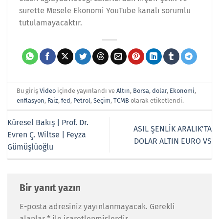
surette Mesele Ekonomi YouTube kanalı sorumlu
tutulamayacaktır.
Bu giriş
Video
içinde yayınlandı ve
Altın
,
Borsa
,
dolar
,
Ekonomi
,
enflasyon
,
Faiz
,
fed
,
Petrol
,
Seçim
,
TCMB
olarak etiketlendi.
Küresel Bakış | Prof. Dr.
ASIL ŞENLİK ARALIK’TA
Evren Ç. Wiltse | Feyza
DOLAR ALTIN EURO VS
Gümüşlüoğlu
Bir yanıt yazın
E-posta adresiniz yayınlanmayacak.
Gerekli
alanlar
*
ile işaretlenmişlerdir