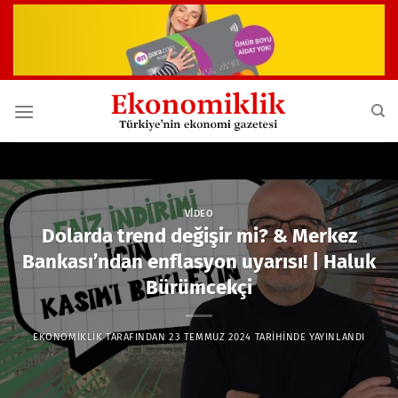
İçeriğe
atla
VIDEO
Dolarda trend değişir mi? & Merkez
Bankası’ndan enflasyon uyarısı! | Haluk
Bürümcekçi
EKONOMIKLIK
TARAFINDAN
23 TEMMUZ 2024
TARIHINDE YAYINLANDI