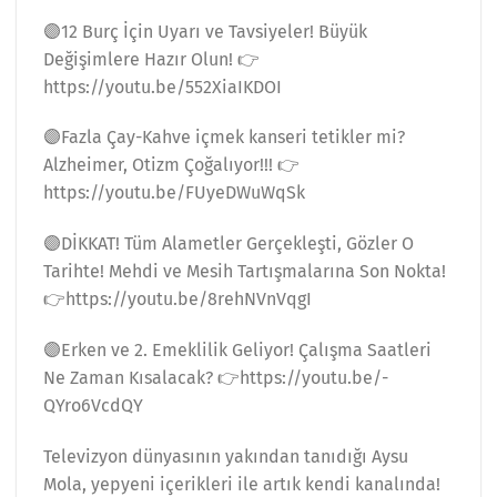
🟣12 Burç İçin Uyarı ve Tavsiyeler! Büyük
Değişimlere Hazır Olun! 👉
https://youtu.be/552XiaIKDOI
🟣Fazla Çay-Kahve içmek kanseri tetikler mi?
Alzheimer, Otizm Çoğalıyor!!! 👉
https://youtu.be/FUyeDWuWqSk
🟣DİKKAT! Tüm Alametler Gerçekleşti, Gözler O
Tarihte! Mehdi ve Mesih Tartışmalarına Son Nokta!
👉https://youtu.be/8rehNVnVqgI
🟣Erken ve 2. Emeklilik Geliyor! Çalışma Saatleri
Ne Zaman Kısalacak? 👉https://youtu.be/-
QYro6VcdQY
Televizyon dünyasının yakından tanıdığı Aysu
Mola, yepyeni içerikleri ile artık kendi kanalında!