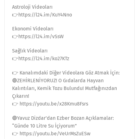
Astroloji Videoları
👉https://l24.im/KuY4Nno
Ekonomi Videoları
👉https://l24.im/vSsW
Sağlık Videoları
👉https://l24.im/ko27KTz
👉 Kanalımdaki Diğer Videolara Göz Atmak İçin:
🟣ZEHİRLENİYORUZ! O Gıdalarda Hayvan
Kalıntıları, Kemik Tozu Bulundu! Mutfağınızdan
Çıkarın!
👉 https://youtu.be/x28Kmu8Fsrs
🟣Yavuz Dizdar’dan Ezber Bozan Açıklamalar:
“Günde 10 Litre Su İçiyorum”
👉 https://youtu.be/VeUrMsZuESw