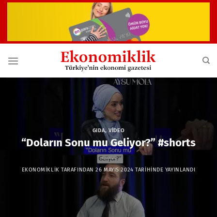
İçeriğe
atla
GIDA
,
VIDEO
“Doların Sonu mu Geliyor?” #shorts
EKONOMIKLIK
TARAFINDAN
26 MAYIS 2024
TARIHINDE YAYINLANDI