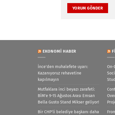
EKONOMI HABER
F
İnce'den muhalefete uyarı:
On-
Kazanıyoruz rehavetine
Soci
kapılmayın
Stu
Mutfaklara inci beyazı zarafeti:
Cont
BİM’e 9-15 Ağustos Arası Emsan
Ove
Bella Gusto Stand Mikser geliyor!
Proj
Bir CHP’li belediye başkanı daha
Fro