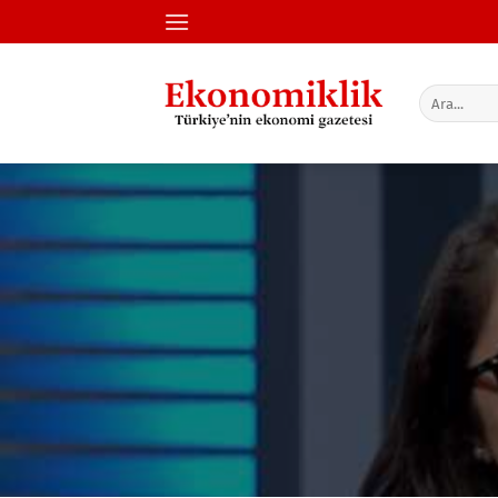
İçeriğe
atla