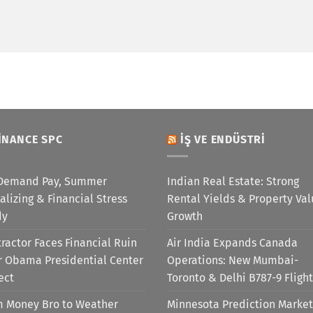
INANCE SPC
İŞ VE ENDÜSTRI
Demand Pay, Summer
Indian Real Estate: Strong
alizing & Financial Stress
Rental Yields & Property Va
dy
Growth
ractor Faces Financial Ruin
Air India Expands Canada
r Obama Presidential Center
Operations: New Mumbai-
ect
Toronto & Delhi B787-9 Flight
m Money Bro to Weather
Minnesota Prediction Market