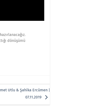
 hazırlanacağız.
attığı dönüşümü
 Ahmet Utlu & Şahika Ercümen |
07.11.2019