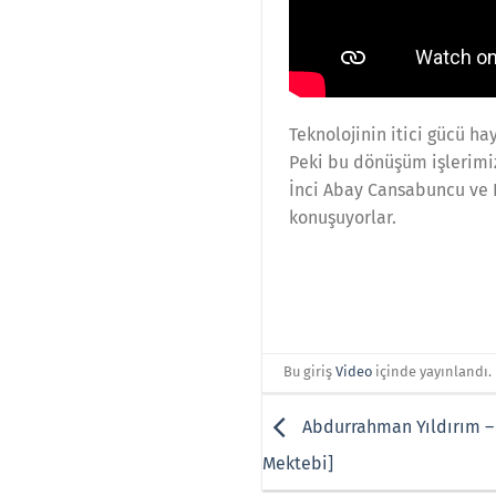
Teknolojinin itici gücü ha
Peki bu dönüşüm işlerimizi
İnci Abay Cansabuncu ve D
konuşuyorlar.
Bu giriş
Video
içinde yayınlandı.
Abdurrahman Yıldırım – 
Mektebi]