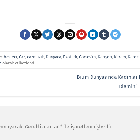
ve
besteci
,
Caz
,
cazmüzik
,
Dünyaca
,
Ekotürk
,
Görsev'in
,
Kariyeri
,
Kerem
,
Kerem
M
olarak etiketlendi.
Bilim Dünyasında Kadınlar P
Dlamini 
anmayacak.
Gerekli alanlar
*
ile işaretlenmişlerdir