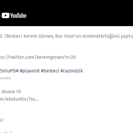
ti /Besteci Kerem Görsev, Nur Onur’un moderatörlüğünü yaptı
tps://twitter.com/keremgorsev?s=20
ZorluPSM
#piyanist
#besteci
#cazmüzik
=====
a Abone Ol
om/ekoturktv/?su…
m/