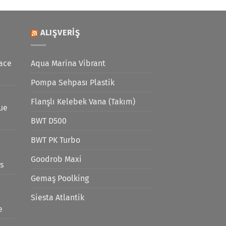
ALIŞVERIŞ
ace
Aqua Marina Vibrant
Pompa Sehpası Plastik
Flanşlı Kelebek Vana (Takım)
lue
BWT D500
BWT PK Turbo
Goodrob Maxi
s
Gemaş Poolking
Siesta Atlantik
e