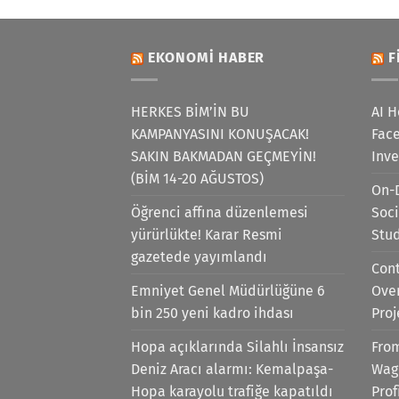
EKONOMI HABER
F
HERKES BİM’İN BU
AI H
KAMPANYASINI KONUŞACAK!
Face
SAKIN BAKMADAN GEÇMEYİN!
Inv
(BİM 14-20 AĞUSTOS)
On-
Öğrenci affına düzenlemesi
Soci
yürürlükte! Karar Resmi
Stu
gazetede yayımlandı
Cont
Emniyet Genel Müdürlüğüne 6
Ove
bin 250 yeni kadro ihdası
Proj
Hopa açıklarında Silahlı İnsansız
Fro
Deniz Aracı alarmı: Kemalpaşa-
Wag
Hopa karayolu trafiğe kapatıldı
Prof