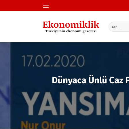
İçeriğe
atla
Dünyaca Ünlü Caz P