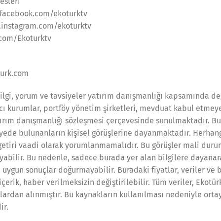
esleri
facebook.com/ekoturktv
.instagram.com/ekoturktv
.com/Ekoturktv
urk.com
ilgi, yorum ve tavsiyeler yatırım danışmanlığı kapsamında değ
cı kurumlar, portföy yönetim şirketleri, mevduat kabul etmey
ırım danışmanlığı sözleşmesi çerçevesinde sunulmaktadır. B
iyede bulunanların kişisel görüşlerine dayanmaktadır. Herhang
getiri vaadi olarak yorumlanmamalıdır. Bu görüşler mali durumu
yabilir. Bu nedenle, sadece burada yer alan bilgilere dayanar
 uygun sonuçlar doğurmayabilir. Buradaki fiyatlar, veriler ve 
çerik, haber verilmeksizin değiştirilebilir. Tüm veriler, Ekotür
ardan alınmıştır. Bu kaynakların kullanılması nedeniyle orta
ir.