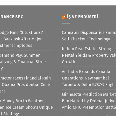
INANCE SPC
İŞ VE ENDÜSTRI
edge Fund ‘Situational’
Cannabis Dispensaries Embr
s Backlash After Major
Self-Checkout Technology
estment Implodes
Indian Real Estate: Strong
Demand Pay, Summer
Rental Yields & Property Va
alizing & Financial Stress
Growth
dy
Air India Expands Canada
ractor Faces Financial Ruin
Operations: New Mumbai-
r Obama Presidential Center
Toronto & Delhi B787-9 Flight
ect
Minnesota Prediction Market
m Money Bro to Weather
Ban Halted by Federal Judge
er: Ice Cream Shop’s Unique
Amid CFTC Preemption Battl
it Strategy