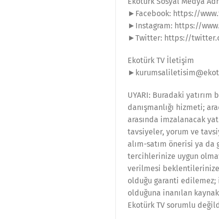
Ekotürk Sosyal Medya Adr
►Facebook: https://www.
►Instagram: https://www
►Twitter: https://twitter
Ekotürk TV İletişim
►kurumsaliletisim@ekot
UYARI: Buradaki yatırım b
danışmanlığı hizmeti; ara
arasında imzalanacak yat
tavsiyeler, yorum ve tavs
alım-satım önerisi ya da 
tercihlerinize uygun olma
verilmesi beklentilerinize
olduğu garanti edilemez; i
olduğuna inanılan kaynakl
Ekotürk TV sorumlu değild