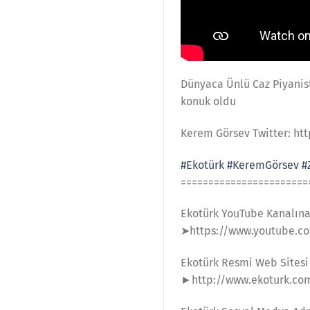
Dünyaca Ünlü Caz Piyanis
konuk oldu
Kerem Görsev Twitter: ht
#Ekotürk
#KeremGörsev
#
=======================
Ekotürk YouTube Kanalın
➤https://www.youtube.c
Ekotürk Resmi Web Sitesi
►http://www.ekoturk.co