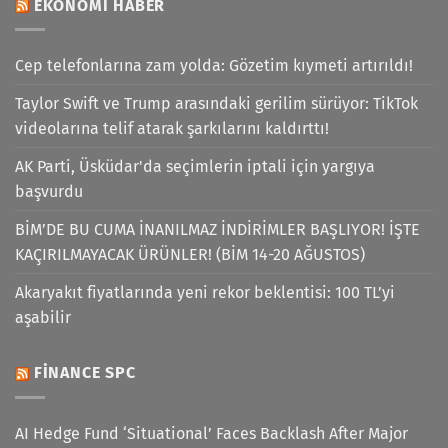
EKONOMI HABER
Cep telefonlarına zam yolda: Gözetim kıymeti artırıldı!
Taylor Swift ve Trump arasındaki gerilim sürüyor: TikTok
videolarına telif atarak şarkılarını kaldırttı!
AK Parti, Üsküdar'da seçimlerin iptali için yargıya
başvurdu
BİM’DE BU CUMA İNANILMAZ İNDİRİMLER BAŞLIYOR! İŞTE
KAÇIRILMAYACAK ÜRÜNLER! (BİM 14-20 AĞUSTOS)
Akaryakıt fiyatlarında yeni rekor beklentisi: 100 TL’yi
aşabilir
FINANCE SPC
AI Hedge Fund ‘Situational’ Faces Backlash After Major