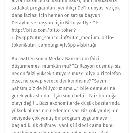
arzlarına öncelikli katılım hakkı, ünlü markalarla
sadakat programları, yenilikçi DeFi dünyası ve çok
daha fazlası için hemen ön satışa başvur!
Detaylar ve başvuru için Bitlo’ya Üye Ol:
http://bitlo.com/bitlo-token?
r=j1v3pp&utm_source=inf&utm_medium=bitlo-
token&utm_campaign=j1v3pp #İşbirliği
Bu saatten sonra Merkez Bankasının faizi
düşürmemesi mümkün mü? “Enflasyon düşmüş, siz
neden faizi yüksek tutuyorsunuz?” diye biri telefon
etse, ne cevap verecekler kendisine? “Sayın
Şahsım biz de biliyoruz ama …” bile demelerine
gerek yok aslında… İşin sonu belli… Faiz bir doğa
olayı değil… Bazı ekonomilerde düşük bazılarında
yüksek olmasının nedenleri var. Biz çok yanlış bir
seviyede çok yanlış bir program uygulamaya
başladık. İlk düğmeyi yanlış ilikledik ama bunu
son düğmeye geldiğimizde anlayacağız… Asıl