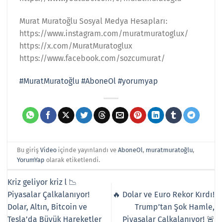
Murat Muratoğlu Sosyal Medya Hesapları:
https://www.instagram.com/muratmuratoglux/
https://x.com/MuratMuratoglux
https://www.facebook.com/sozcumurat/
#MuratMuratoğlu
#AboneOl
​
#yorumyap
Bu giriş
Video
içinde yayınlandı ve
AboneOl
,
muratmuratoğlu
,
YorumYap
olarak etiketlendi.
Kriz geliyor kriz l 📉
Piyasalar Çalkalanıyor!
🔥 Dolar ve Euro Rekor Kırdı!
Dolar, Altın, Bitcoin ve
Trump’tan Şok Hamle,
Tesla’da Büyük Hareketler
Piyasalar Çalkalanıyor! 🚨