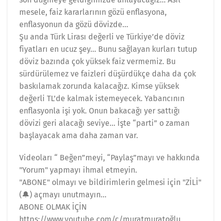
mesele, faiz kararlarının gözü enflasyona,
enflasyonun da gözü dövizde…
Şu anda Türk Lirası değerli ve Türkiye’de döviz
fiyatları en ucuz şey… Bunu sağlayan kurları tutup
döviz bazında çok yüksek faiz vermemiz. Bu
sürdürülemez ve faizleri düşürdükçe daha da çok
baskılamak zorunda kalacağız. Kimse yüksek
değerli TL’de kalmak istemeyecek. Yabancının
enflasyonla işi yok. Onun bakacağı yer sattığı
dövizi geri alacağı seviye… İşte “parti” o zaman
başlayacak ama daha zaman var.
Videoları “ Beğen”meyi, “Paylaş”mayı ve hakkında
"Yorum" yapmayı ihmal etmeyin.
"ABONE" olmayı ve bildirimlerin gelmesi için "ZİLİ"
(🔔) açmayı unutmayın…
ABONE OLMAK İÇİN
https://www.youtube.com/c/muratmuratoğlu