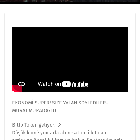
EKONOMİ SÜPER! SİZE YALAN SÖYLEDİLER… |
MURAT MURATOĞLU
Bitlo Token geliyor! 🚀
Düşük komisyonlarla alım-satım, ilk token