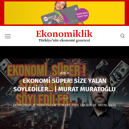
İçeriğe
atla
VIDEO
EKONOMİ SÜPER! SİZE YALAN
SÖYLEDİLER… | MURAT MURATOĞLU
EKONOMIKLIK
TARAFINDAN
12 MART 2025
TARIHINDE YAYINLANDI