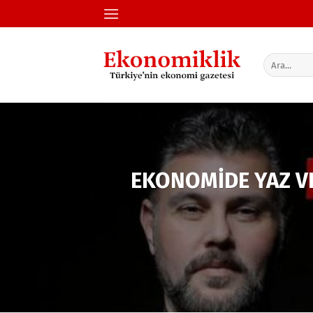
İçeriğe
atla
EKONOMİDE YAZ VE