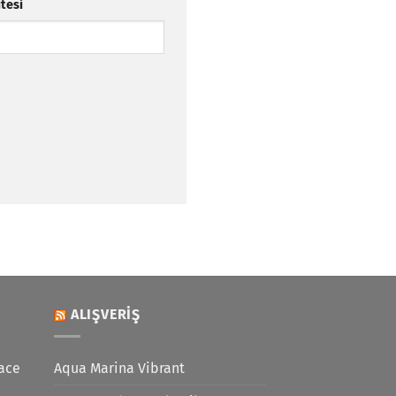
itesi
ALIŞVERIŞ
ace
Aqua Marina Vibrant