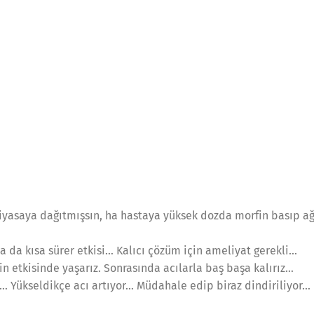
yasaya dağıtmışsın, ha hastaya yüksek dozda morfin basıp ağr
a da kısa sürer etkisi… Kalıcı çözüm için ameliyat gerekli…
in etkisinde yaşarız. Sonrasında acılarla baş başa kalırız…
ği… Yükseldikçe acı artıyor… Müdahale edip biraz dindiriliyor…