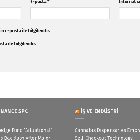
E-posta
*
İnternet s
n e-posta ile bilgilendir.
ta ile bilgilendir.
INANCE SPC
İŞ VE ENDÜSTRI
edge Fund ‘Situational’
Cannabis Dispensaries Embr
s Backlash After Major
Self-Checkout Technology