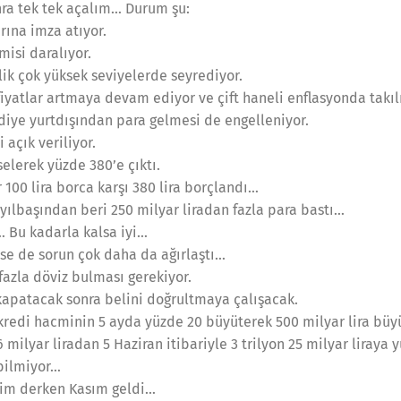
ra tek tek açalım… Durum şu:
rına imza atıyor.
isi daralıyor.
lik çok yüksek seviyelerde seyrediyor.
yatlar artmaya devam ediyor ve çift haneli enflasyonda takılı
diye yurtdışından para gelmesi de engelleniyor.
 açık veriliyor.
elerek yüzde 380’e çıktı.
100 lira borca karşı 380 lira borçlandı…
ılbaşından beri 250 milyar liradan fazla para bastı…
Bu kadarla kalsa iyi…
e de sorun çok daha da ağırlaştı…
fazla döviz bulması gerekiyor.
kapatacak sonra belini doğrultmaya çalışacak.
 kredi hacminin 5 ayda yüzde 20 büyüterek 500 milyar lira bü
 milyar liradan 5 Haziran itibariyle 3 trilyon 25 milyar liraya
bilmiyor…
Ekim derken Kasım geldi…