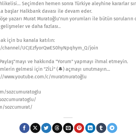
hlikelisi… Seçimden hemen sonra Türkiye aleyhine kararlar s
rla başlar Halkbank davası ile devam eder.
öşe yazarı Murat Muratoğlu’nun yorumları ile bütün soruların
gelişmeler ve daha fazlası..
ak için bu kanala katılın:
m/channel/UCJEzfyorQwES0hyNpqhym_Q/join
“Paylaş”mayı ve hakkında "Yorum" yapmayı ihmal etmeyin.
mlerin gelmesi için "ZİLİ" (🔔) açmayı unutmayın…
s://www.youtube.com/c/muratmuratoğlu
om/sozcumuratoglu
/sozcumuratoglu/
om/sozcumurat/