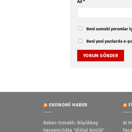
Ad
*
Beni sonraki yorumlar içi
Beni yeni yazılarda e-pos
EKONOMI HABER
F
Bakan Yumaklı: Büyükbaş
AI H
hayvancılıkta "dijital kimlik"
Face