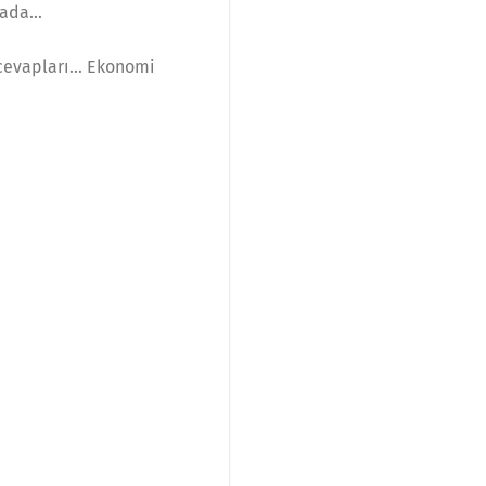
ırada…
 cevapları… Ekonomi