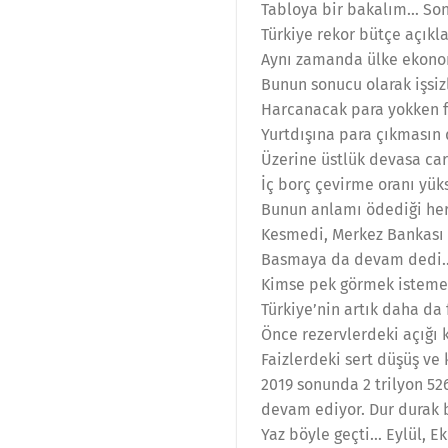
Tabloya bir bakalım… Son
Türkiye rekor bütçe açıkla
Aynı zamanda ülke ekonom
Bunun sonucu olarak işsiz
Harcanacak para yokken fi
Yurtdışına para çıkmasın 
Üzerine üstlük devasa cari
İç borç çevirme oranı yüks
Bunun anlamı ödediği her 
Kesmedi, Merkez Bankası y
Basmaya da devam dedi… 
Kimse pek görmek istemes
Türkiye’nin artık daha da 
Önce rezervlerdeki açığı 
Faizlerdeki sert düşüş ve
2019 sonunda 2 trilyon 526
devam ediyor. Dur durak 
Yaz böyle geçti… Eylül, 