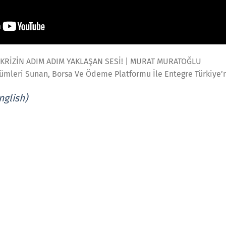
 KRİZİN ADIM ADIM YAKLAŞAN SESİ! | MURAT MURATOĞLU
zümleri Sunan, Borsa Ve Ödeme Platformu İle Entegre Türkiye’
nglish)