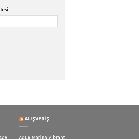
itesi
ALIŞVERIŞ
ace
Aqua Marina Vibrant