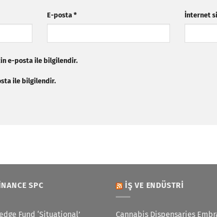
E-posta
*
İnternet s
n e-posta ile bilgilendir.
ta ile bilgilendir.
INANCE SPC
İŞ VE ENDÜSTRI
edge Fund ‘Situational’
Cannabis Dispensaries Embr