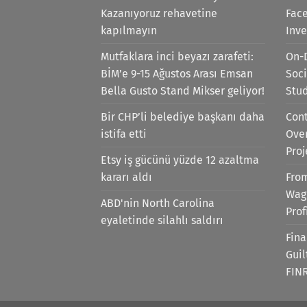
Kazanıyoruz rehavetine
Face
kapılmayın
Inv
Mutfaklara inci beyazı zarafeti:
On-
BİM’e 9-15 Ağustos Arası Emsan
Soci
Bella Gusto Stand Mikser geliyor!
Stu
Bir CHP’li belediye başkanı daha
Cont
istifa etti
Ove
Proj
Etsy iş gücünü yüzde 12 azaltma
kararı aldı
Fro
Wag
ABD'nin North Carolina
Prof
eyaletinde silahlı saldırı
Fina
Gui
FIN