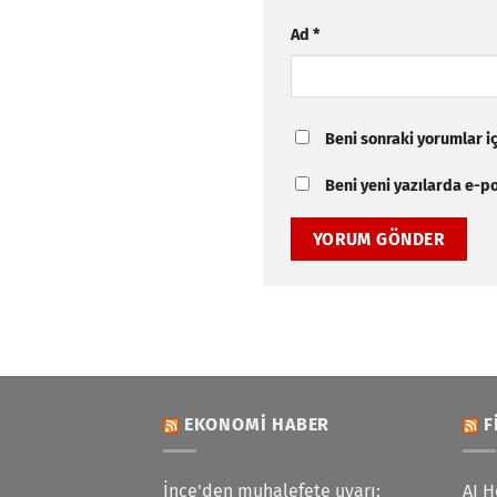
Ad
*
Beni sonraki yorumlar içi
Beni yeni yazılarda e-pos
EKONOMI HABER
F
İnce'den muhalefete uyarı:
AI H