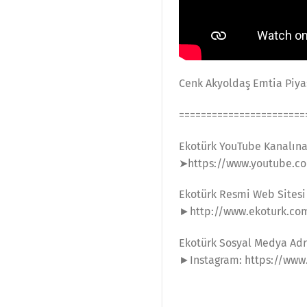
Cenk Akyoldaş Emtia Piyas
=======================
Ekotürk YouTube Kanalın
➤https://www.youtube.co
Ekotürk Resmi Web Sitesi
►http://www.ekoturk.co
Ekotürk Sosyal Medya Adr
►Instagram: https://www