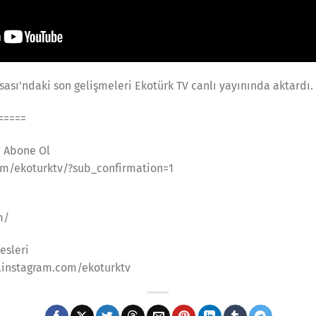
ası’ndaki son gelişmeleri Ekotürk TV canlı yayınında aktardı.
=====
a Abone Ol
m/ekoturktv/?sub_confirmation=1
m/
esleri
.instagram.com/ekoturktv