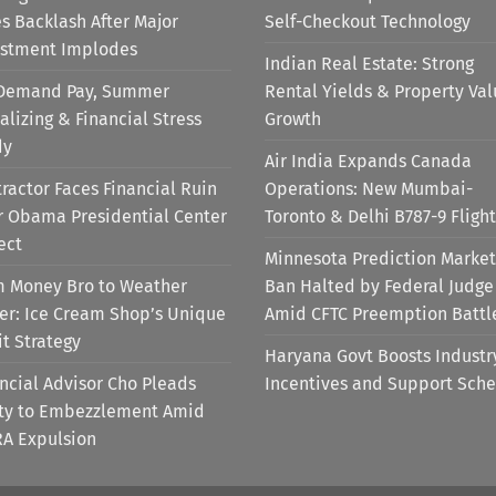
s Backlash After Major
Self-Checkout Technology
estment Implodes
Indian Real Estate: Strong
Demand Pay, Summer
Rental Yields & Property Va
alizing & Financial Stress
Growth
dy
Air India Expands Canada
ractor Faces Financial Ruin
Operations: New Mumbai-
r Obama Presidential Center
Toronto & Delhi B787-9 Flight
ect
Minnesota Prediction Market
m Money Bro to Weather
Ban Halted by Federal Judge
er: Ice Cream Shop’s Unique
Amid CFTC Preemption Battl
it Strategy
Haryana Govt Boosts Industr
ncial Advisor Cho Pleads
Incentives and Support Sch
lty to Embezzlement Amid
RA Expulsion