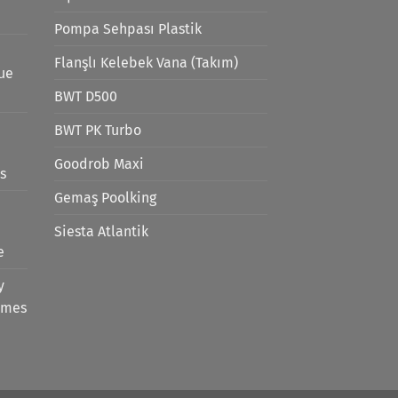
Pompa Sehpası Plastik
Flanşlı Kelebek Vana (Takım)
lue
BWT D500
BWT PK Turbo
Goodrob Maxi
s
Gemaş Poolking
Siesta Atlantik
e
y
emes