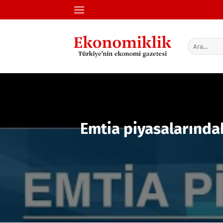
İçeriğe
atla
Emtia piyasalarındak