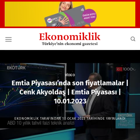
İçeriğe
atla
VIDEO
Emtia Piyasası’nda son fiyatlamalar |
Cenk Akyoldaş | Emtia Piyasası |
10.01.2023
EKONOMIKLIK
TARAFINDAN
10 OCAK 2023
TARIHINDE YAYINLANDI