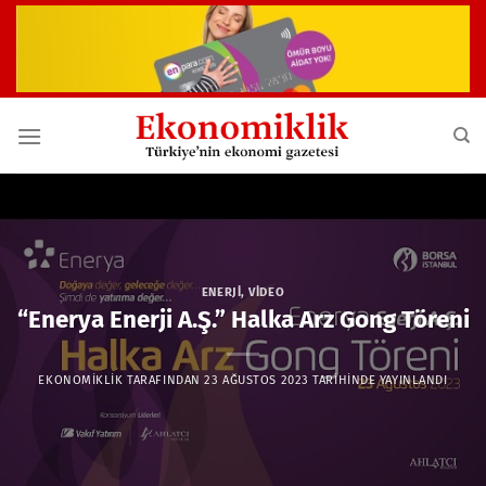
İçeriğe
atla
ENERJI
,
VIDEO
“Enerya Enerji A.Ş.” Halka Arz Gong Töreni
EKONOMIKLIK
TARAFINDAN
23 AĞUSTOS 2023
TARIHINDE YAYINLANDI