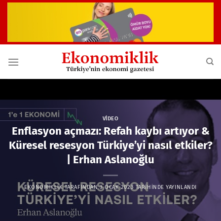
İçeriğe
atla
VIDEO
Enflasyon açmazı: Refah kaybı artıyor &
Küresel resesyon Türkiye’yi nasıl etkiler?
| Erhan Aslanoğlu
EKONOMIKLIK
TARAFINDAN
3 OCAK 2023
TARIHINDE YAYINLANDI