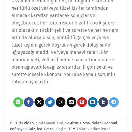
tazammun etmediğinden, bu bilgilere istinaden
her türlü özel ve/veya tüzel kişiler tarafından
alınacak kararlar, varılacak sonuçlar ve
oluşabilecek her türlü riskler bizatihi bu kişilere
ait olacaktır. Hiçbir şekil ve surette ve her ne nam
altında olursa olsun, her türlü gerçek ve/veya
tüzel kişinin gerek doğrudan gerek dolayısı ile
uğrayacağı maddi ve/veya manevi zararı, kâr
mahrumiyeti, velhasıl her ne nam altında olursa
olsun uğrayabileceği zararlardan hiçbir şekil ve
surette Mesele Ekonomi YouTube kanalı sorumlu
tutulamayacaktır.
Bu giriş
Video
içinde yayınlandı ve
Altın
,
Borsa
,
dolar
,
Ekonomi
,
enflasyon
,
Faiz
,
fed
,
Petrol
,
Seçim
,
TCMB
olarak etiketlendi.