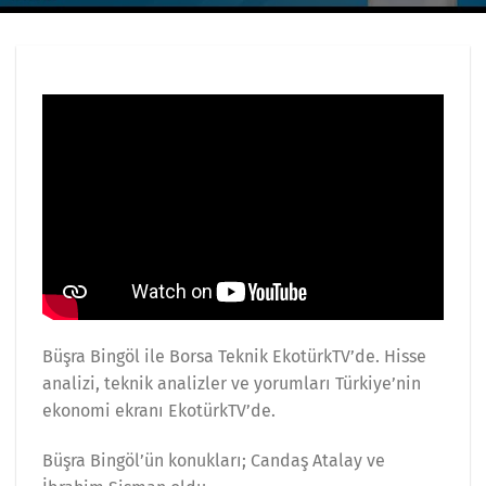
Büşra Bingöl ile Borsa Teknik EkotürkTV’de. Hisse
analizi, teknik analizler ve yorumları Türkiye’nin
ekonomi ekranı EkotürkTV’de.
Büşra Bingöl’ün konukları; Candaş Atalay ve