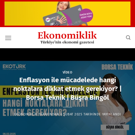
İçeriğe
atla
VIDEO
Enflasyon ile mücadelede hangi
noktalara dikkat etmek gerekiyor? |
Borsa Teknik | Büşra Bingöl
EKONOMIKLIK
TARAFINDAN
6 ŞUBAT 2025
TARIHINDE YAYINLANDI