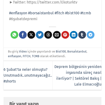
►Twitter: https://twitter.com/Ekoturktv
#enflasyon
#borsaistanbul
#fitch
#bist100
#tcmb
#6şubatdepremi
Bu giriş
Video
içinde yayınlandı ve
Bist100
,
Borsaİstanbul
,
enflasyon
,
FITCH
,
TCMB
olarak etiketlendi.
Deprem bölgesinin yeniden
6 Şubat’ta neler olmuştu?
inşasında süreç nasıl
Unutmadık..unutmayacağız..
ilerliyor? | Sektörel Bakış |
#shorts
Lale Elmacıoğlu
Bir yanıt yazın