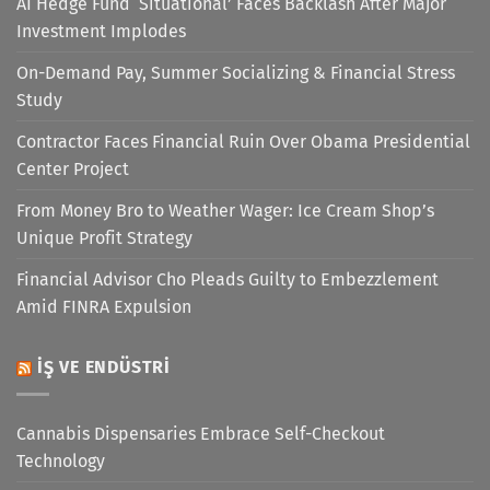
AI Hedge Fund ‘Situational’ Faces Backlash After Major
Investment Implodes
On-Demand Pay, Summer Socializing & Financial Stress
Study
Contractor Faces Financial Ruin Over Obama Presidential
Center Project
From Money Bro to Weather Wager: Ice Cream Shop’s
Unique Profit Strategy
Financial Advisor Cho Pleads Guilty to Embezzlement
Amid FINRA Expulsion
İŞ VE ENDÜSTRI
Cannabis Dispensaries Embrace Self-Checkout
Technology