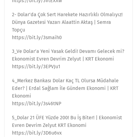
https://bit.ly/3VtEXXw
2- Dolar’da Çok Sert Harekete Hazırlıklı Olmalıyız!
Dünya Gazetesi Yazarı Alaattin Aktaş | Semra
Topçu
https://bit.ly/3smaih0
3_Ve Dolar’a Yeni Yasak Geldi! Devamı Gelecek mi?
Ekonomist Evren Devrim Zelyut | KRT Ekonomi
https://bit.ly/3EPVJu1
4_Merkez Bankası Dolar Kaç TL Olursa Müdahale
Eder? | Erdal Sağlam İle Gündem Ekonomi | KRT
Ekonomi
https://bit.ly/3s46tNP
5_Dolar 21 ÜFE Yüzde 200! Bu İş Biter! | Ekonomist
Evren Devrim Zelyut KRT Ekonomi
https://bit.ly/3D6u6vx