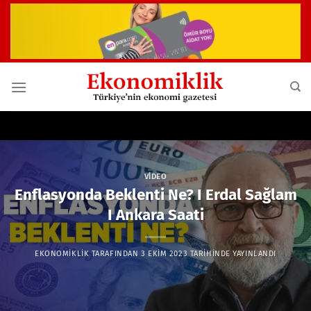
İçeriğe
atla
VIDEO
Enflasyonda Beklenti Ne? I Erdal Sağlam
I Ankara Saati
EKONOMIKLIK
TARAFINDAN
3 EKIM 2023
TARIHINDE YAYINLANDI