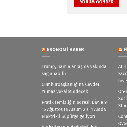
EKONOMI HABER
F
Trump, İran'la anlaşma yakında
AI H
sağlanabilir
Face
Inv
Cumhurbaşkanlığına Cevdet
Yılmaz vekalet edecek
On-
Soci
Pratik temizliğin adresi: BİM’e 9-
Stu
15 Ağustos’ta Arzum 2’si 1 Arada
Elektrikli Süpürge geliyor!
Cont
Ove