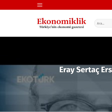
İçeriğe
atla
Eray Sertaç Ers