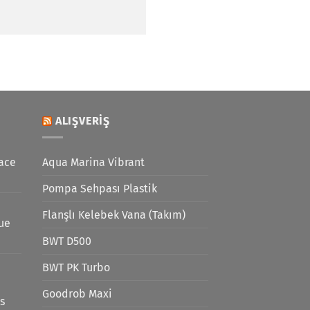
ALIŞVERIŞ
ace
Aqua Marina Vibrant
Pompa Sehpası Plastik
Flanşlı Kelebek Vana (Takım)
lue
BWT D500
BWT PK Turbo
Goodrob Maxi
s