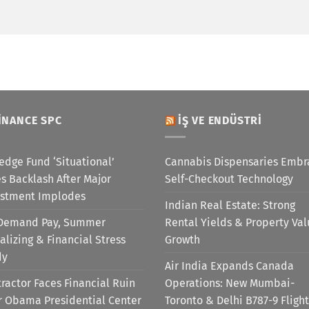
INANCE SPC
İŞ VE ENDÜSTRI
edge Fund ‘Situational’
Cannabis Dispensaries Embr
s Backlash After Major
Self-Checkout Technology
estment Implodes
Indian Real Estate: Strong
Demand Pay, Summer
Rental Yields & Property Va
alizing & Financial Stress
Growth
dy
Air India Expands Canada
ractor Faces Financial Ruin
Operations: New Mumbai-
r Obama Presidential Center
Toronto & Delhi B787-9 Flight