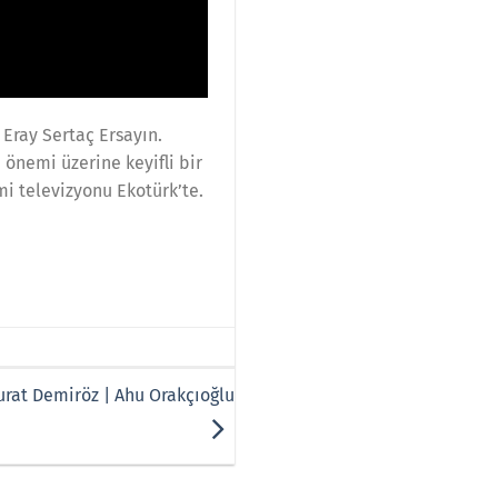
 Eray Sertaç Ersayın.
 önemi üzerine keyifli bir
mi televizyonu Ekotürk’te.
Murat Demiröz | Ahu Orakçıoğlu