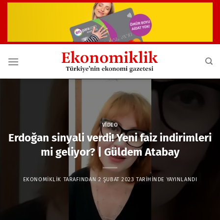
İçeriğe
atla
VIDEO
Erdoğan sinyali verdi! Yeni faiz indirimleri
mi geliyor? | Güldem Atabay
EKONOMIKLIK
TARAFINDAN
2 ŞUBAT 2023
TARIHINDE YAYINLANDI