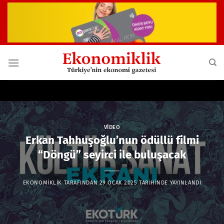
İçeriğe
atla
VIDEO
Erkan Tahhuşoğlu’nun ödüllü filmi
“Döngü” seyirci ile buluşacak
EKONOMIKLIK
TARAFINDAN
29 OCAK 2025
TARIHINDE YAYINLANDI