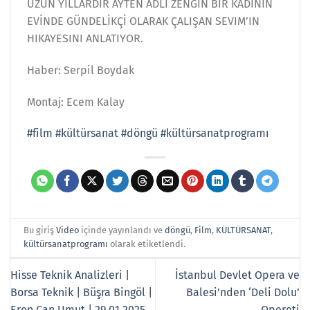
UZUN YILLARDIR AYTEN ADLI ZENGİN BİR KADININ
EVİNDE GÜNDELİKÇİ OLARAK ÇALIŞAN SEVIM’IN
HIKAYESINI ANLATIYOR.
Haber: Serpil Boydak
Montaj: Ecem Kalay
#film
#kültürsanat
#döngü
#kültürsanatprogramı
Bu giriş
Video
içinde yayınlandı ve
döngü
,
Film
,
KÜLTÜRSANAT
,
kültürsanatprogramı
olarak etiketlendi.
Hisse Teknik Analizleri |
İstanbul Devlet Opera ve
Borsa Teknik | Büşra Bingöl |
Balesi’nden ‘Deli Dolu’
Eren Can Umut | 29.01.2025
Opereti