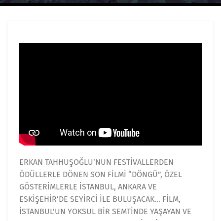
ERKAN TAHHUŞOĞLU’NUN FESTİVALLERDEN
ÖDÜLLERLE DÖNEN SON FİLMİ “DÖNGÜ”, ÖZEL
GÖSTERİMLERLE İSTANBUL, ANKARA VE
ESKİŞEHİR’DE SEYİRCİ İLE BULUŞACAK… FİLM,
İSTANBUL’UN YOKSUL BİR SEMTİNDE YAŞAYAN VE