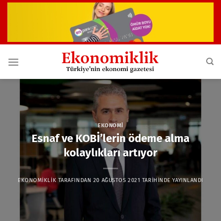
İçeriğe
atla
EKONOMI
Esnaf ve KOBİ’lerin ödeme alma
kolaylıkları artıyor
EKONOMIKLIK
TARAFINDAN
20 AĞUSTOS 2021
TARIHINDE YAYINLANDI