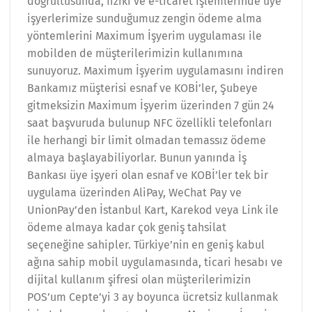
doğrultusunda, fiziki ve e-ticaret işlemlerinde üye
işyerlerimize sunduğumuz zengin ödeme alma
yöntemlerini Maximum İşyerim uygulaması ile
mobilden de müşterilerimizin kullanımına
sunuyoruz. Maximum İşyerim uygulamasını indiren
Bankamız müşterisi esnaf ve KOBİ’ler, Şubeye
gitmeksizin Maximum İşyerim üzerinden 7 gün 24
saat başvuruda bulunup NFC özellikli telefonları
ile herhangi bir limit olmadan temassız ödeme
almaya başlayabiliyorlar. Bunun yanında İş
Bankası üye işyeri olan esnaf ve KOBİ’ler tek bir
uygulama üzerinden AliPay, WeChat Pay ve
UnionPay’den İstanbul Kart, Karekod veya Link ile
ödeme almaya kadar çok geniş tahsilat
seçeneğine sahipler. Türkiye’nin en geniş kabul
ağına sahip mobil uygulamasında, ticari hesabı ve
dijital kullanım şifresi olan müşterilerimizin
POS’um Cepte’yi 3 ay boyunca ücretsiz kullanmak