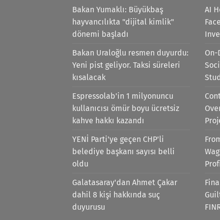
Bakan Yumaklı: Büyükbaş
AI H
hayvancılıkta "dijital kimlik"
Face
dönemi başladı
Inv
Bakan Uraloğlu resmen duyurdu:
On-
Yeni pist geliyor. Taksi süreleri
Soci
kısalacak
Stu
Espressolab'in 1 milyonuncu
Cont
kullanıcısı ömür boyu ücretsiz
Ove
kahve hakkı kazandı
Proj
YENİ Parti'ye geçen CHP'li
Fro
belediye başkanı sayısı belli
Wag
oldu
Prof
Galatasaray'dan Ahmet Çakar
Fina
dahil 8 kişi hakkında suç
Gui
duyurusu
FIN