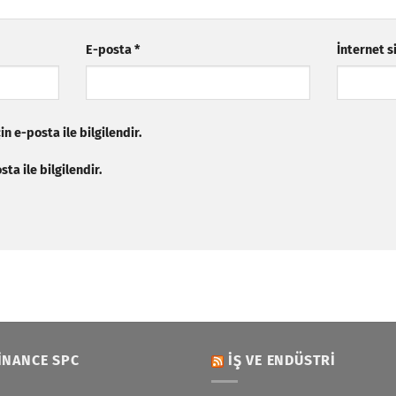
E-posta
*
İnternet s
n e-posta ile bilgilendir.
ta ile bilgilendir.
INANCE SPC
İŞ VE ENDÜSTRI