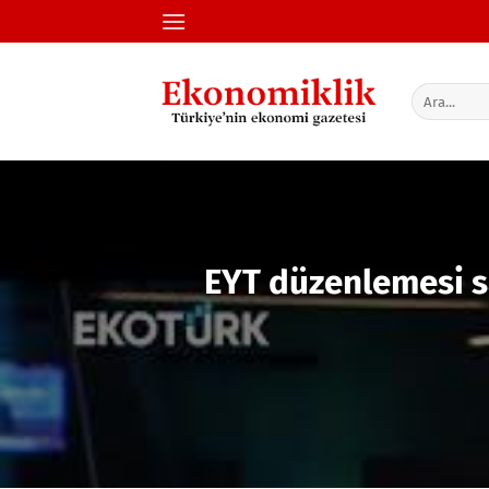
İçeriğe
atla
EYT düzenlemesi sa