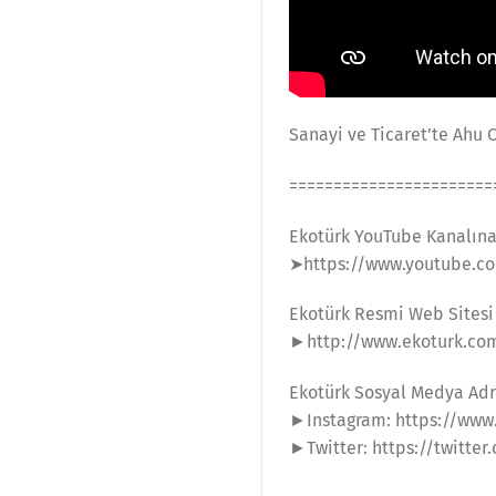
Sanayi ve Ticaret’te Ahu 
=======================
Ekotürk YouTube Kanalın
➤https://www.youtube.co
Ekotürk Resmi Web Sitesi
►http://www.ekoturk.co
Ekotürk Sosyal Medya Adr
►Instagram: https://www
►Twitter: https://twitter