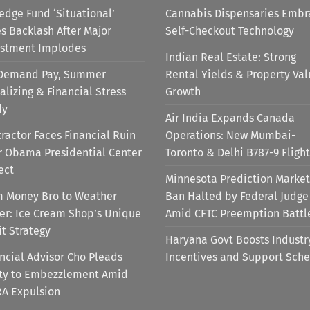
edge Fund ‘Situational’
Cannabis Dispensaries Embr
s Backlash After Major
Self-Checkout Technology
estment Implodes
Indian Real Estate: Strong
Demand Pay, Summer
Rental Yields & Property Va
alizing & Financial Stress
Growth
dy
Air India Expands Canada
ractor Faces Financial Ruin
Operations: New Mumbai-
r Obama Presidential Center
Toronto & Delhi B787-9 Flight
ect
Minnesota Prediction Market
m Money Bro to Weather
Ban Halted by Federal Judge
er: Ice Cream Shop’s Unique
Amid CFTC Preemption Battl
it Strategy
Haryana Govt Boosts Industr
ncial Advisor Cho Pleads
Incentives and Support Sch
lty to Embezzlement Amid
RA Expulsion