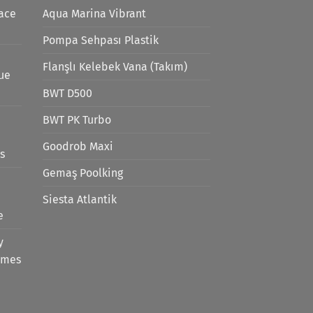
ace
Aqua Marina Vibrant
Pompa Sehpası Plastik
Flanşlı Kelebek Vana (Takım)
lue
BWT D500
BWT PK Turbo
Goodrob Maxi
s
Gemaş Poolking
Siesta Atlantik
e
y
emes