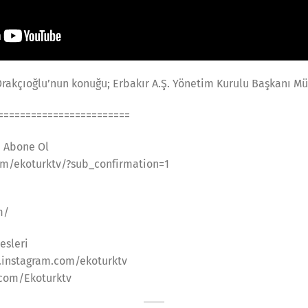
Orakçıoğlu’nun konuğu; Erbakır A.Ş. Yönetim Kurulu Başkanı Mü
========================
a Abone Ol
m/ekoturktv/?sub_confirmation=1
m/
esleri
.instagram.com/ekoturktv
.com/Ekoturktv