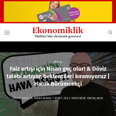
İçeriğe
atla
VIDEO
Faiz artışı için Nisan geç olur! & Döviz
talebi artıyor, beklentileri kıramıyoruz |
Haluk Bürümcekçi
EKONOMIKLIK
TARAFINDAN
7 MART 2024
TARIHINDE YAYINLANDI