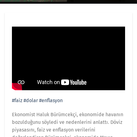
#faiz
#dolar
#enflasyon
Ekonomist Haluk Bürümcekçi, ekonomide havanın
bozulduğunu söyledi ve nedenlerini anlattı. Döviz
piyasasını, faiz ve enflasyon verilerini