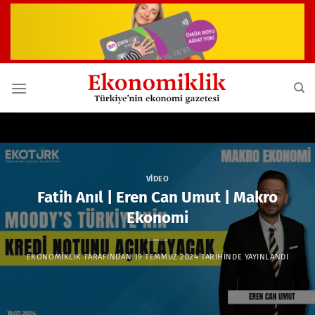
İçeriğe
atla
VIDEO
Fatih Anıl | Eren Can Umut | Makro
Ekonomi
EKONOMIKLIK
TARAFINDAN
19 TEMMUZ 2024
TARIHINDE YAYINLANDI