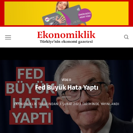
İçeriğe
atla
VIDEO
Fed Büyük Hata Yaptı
EKONOMIKLIK
TARAFINDAN
3 ŞUBAT 2023
TARIHINDE YAYINLANDI