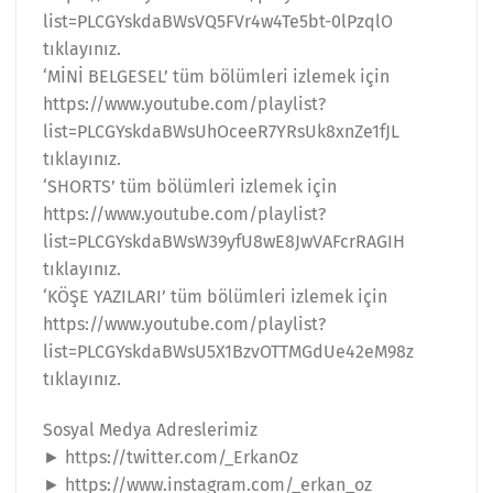
list=PLCGYskdaBWsVQ5FVr4w4Te5bt-0lPzqlO
tıklayınız.
‘MİNİ BELGESEL’ tüm bölümleri izlemek için
https://www.youtube.com/playlist?
list=PLCGYskdaBWsUhOceeR7YRsUk8xnZe1fJL
tıklayınız.
‘SHORTS’ tüm bölümleri izlemek için
https://www.youtube.com/playlist?
list=PLCGYskdaBWsW39yfU8wE8JwVAFcrRAGIH
tıklayınız.
‘KÖŞE YAZILARI’ tüm bölümleri izlemek için
https://www.youtube.com/playlist?
list=PLCGYskdaBWsU5X1BzvOTTMGdUe42eM98z
tıklayınız.
Sosyal Medya Adreslerimiz
► https://twitter.com/_ErkanOz
► https://www.instagram.com/_erkan_oz