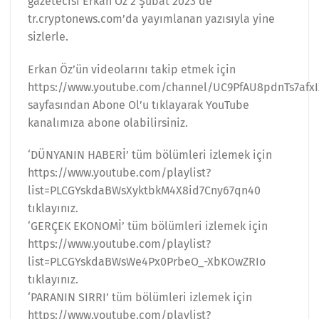
gazetecisi Erkan Öz 2 Şubat 2023’de
tr.cryptonews.com’da yayımlanan yazısıyla yine
sizlerle.
Erkan Öz’ün videolarını takip etmek için
https://www.youtube.com/channel/UC9PfAU8pdnTs7afx
sayfasından Abone Ol’u tıklayarak YouTube
kanalımıza abone olabilirsiniz.
‘DÜNYANIN HABERİ’ tüm bölümleri izlemek için
https://www.youtube.com/playlist?
list=PLCGYskdaBWsXyktbkM4X8id7Cny67qn40
tıklayınız.
‘GERÇEK EKONOMİ’ tüm bölümleri izlemek için
https://www.youtube.com/playlist?
list=PLCGYskdaBWsWe4Px0PrbeO_-XbKOwZRIo
tıklayınız.
‘PARANIN SIRRI’ tüm bölümleri izlemek için
https://www.youtube.com/playlist?