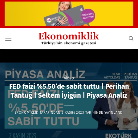
İçeriğe
atla
VIDEO
FED faizi %5.50’de sabit tuttu | Perihan
Tantuğ | Seltem İyigün | Piyasa Analiz
EKONOMIKLIK
TARAFINDAN
2 KASIM 2023
TARIHINDE YAYINLANDI