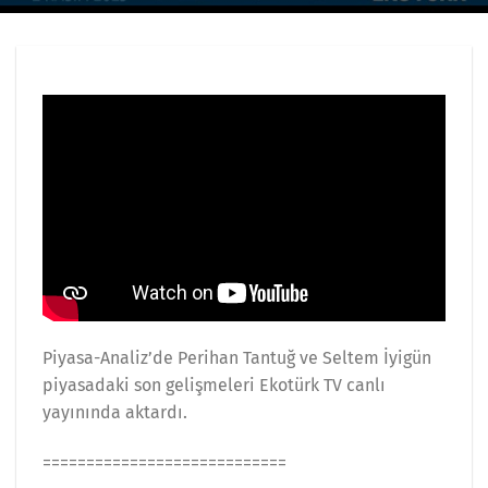
Piyasa-Analiz’de Perihan Tantuğ ve Seltem İyigün
piyasadaki son gelişmeleri Ekotürk TV canlı
yayınında aktardı.
============================