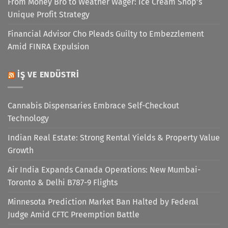
From Money Bro to Weather Wager: Ice Cream Shop’s
Unique Profit Strategy
Financial Advisor Cho Pleads Guilty to Embezzlement
Amid FINRA Expulsion
İŞ VE ENDÜSTRI
Cannabis Dispensaries Embrace Self-Checkout
Technology
Indian Real Estate: Strong Rental Yields & Property Value
Growth
Air India Expands Canada Operations: New Mumbai-
Toronto & Delhi B787-9 Flights
Minnesota Prediction Market Ban Halted by Federal
Judge Amid CFTC Preemption Battle