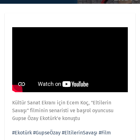
Kültür Sanat Ekranı için Ecem Koç, "Eltilerin
Savaşı" filminin senaristi ve başrol oyuncusu
Gupse Özay Ekotürk’e konuştu
#Ekotürk
#GupseÖzay
#EltilerinSavaşı
#Film