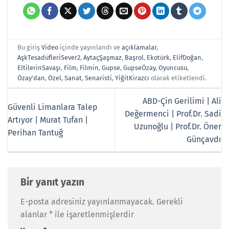
Bu giriş
Video
içinde yayınlandı ve
açıklamalar
,
AşkTesadüfleriSever2
,
AytaçŞaşmaz
,
Başrol
,
Ekotürk
,
ElifDoğan
,
EltilerinSavaşı
,
Film
,
Filmin
,
Gupse
,
GupseÖzay
,
Oyuncusu
,
Özay'dan
,
Özel
,
Sanat
,
Senaristi
,
YiğitKirazcı
olarak etiketlendi.
ABD-Çin Gerilimi | Ali
Güvenli Limanlara Talep
Değermenci | Prof.Dr. Sadi
Artıyor | Murat Tufan |
Uzunoğlu | Prof.Dr. Öner
Perihan Tantuğ
Günçavdı
Bir yanıt yazın
E-posta adresiniz yayınlanmayacak.
Gerekli
alanlar
*
ile işaretlenmişlerdir