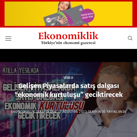
İçeriğe
atla
VIDEO
Gelişen Piyasalarda satış dalgası
“ekonomik kurtuluşu” geciktirecek
EKONOMIKLIK
TARAFINDAN
21 AĞUSTOS 2023
TARIHINDE YAYINLANDI