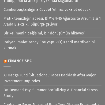
Trump, İran'la anlaşma yakında sağlanabilir
Cumhurbaşkanlığına Cevdet Yılmaz vekalet edecek
Pratik temizliğin adresi: BİM’e 9-15 Ağustos’ta Arzum 2’si 1
Arada Elektrikli Süpürge geliyor!
Bir kelimenin değişimi, bir dönüşümün hikâyesi
İtalyan imalat sanayii ne yaptı? (1) Kendi merdivenini
kurmak
FINANCE SPC
AI Hedge Fund ‘Situational’ Faces Backlash After Major
Investment Implodes
On-Demand Pay, Summer Socializing & Financial Stress
Study
Contractor Faces Financial Ruin Over Obama Presidential