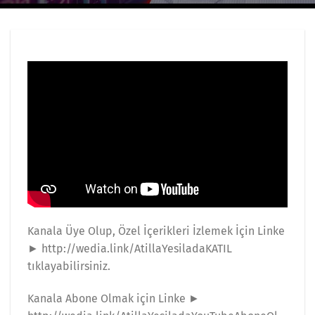
Kanala Üye Olup, Özel İçerikleri İzlemek İçin Linke
► http://wedia.link/AtillaYesiladaKATIL
tıklayabilirsiniz.
Kanala Abone Olmak için Linke ►