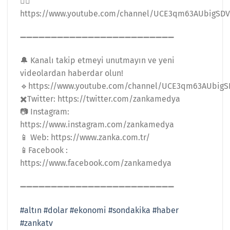
👉🏻
https://www.youtube.com/channel/UCE3qm63AUbigSD
➖➖➖➖➖➖➖➖➖➖➖➖➖➖➖➖➖➖➖➖➖➖➖➖➖
🔔 Kanalı takip etmeyi unutmayın ve yeni
videolardan haberdar olun!
🔹https://www.youtube.com/channel/UCE3qm63AUbig
✖️Twitter: https://twitter.com/zankamedya
📷 Instagram:
https://www.instagram.com/zankamedya
📱 Web: https://www.zanka.com.tr/
📱Facebook :
https://www.facebook.com/zankamedya
➖➖➖➖➖➖➖➖➖➖➖➖➖➖➖➖➖➖➖➖➖➖➖➖➖
#altın
#dolar
#ekonomi
#sondakika
#haber
#zankatv