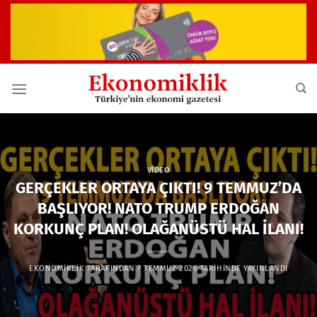
İçeriğe
atla
VIDEO
GERÇEKLER ORTAYA ÇIKTI! 9 TEMMUZ’DA
BAŞLIYOR! NATO TRUMP ERDOĞAN
KORKUNÇ PLAN! OLAĞANÜSTÜ HAL İLANI!
EKONOMIKLIK
TARAFINDAN
7 TEMMUZ 2026
TARIHINDE YAYINLANDI