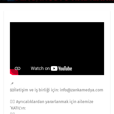
📌
📧İletişim ve iş birliği için: info@zankamedya.com
👉🏻 Ayrıcalıklardan yararlanmak için ailemize
‘KATIL’ın: