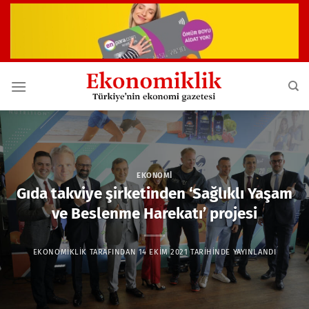
İçeriğe
atla
EKONOMI
Gıda takviye şirketinden ‘Sağlıklı Yaşam
ve Beslenme Harekatı’ projesi
EKONOMIKLIK
TARAFINDAN
14 EKIM 2021
TARIHINDE YAYINLANDI