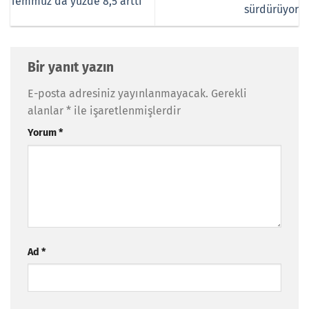
Temmuz’da yüzde 8,5 arttı
sürdürüyor
Bir yanıt yazın
E-posta adresiniz yayınlanmayacak.
Gerekli
alanlar
*
ile işaretlenmişlerdir
Yorum
*
Ad
*