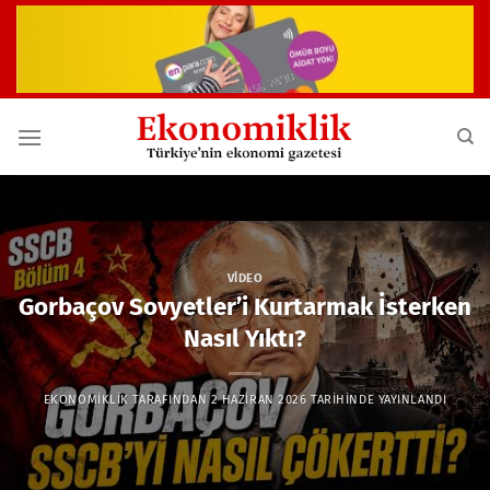
İçeriğe
atla
VIDEO
Gorbaçov Sovyetler’i Kurtarmak İsterken
Nasıl Yıktı?
EKONOMIKLIK
TARAFINDAN
2 HAZIRAN 2026
TARIHINDE YAYINLANDI