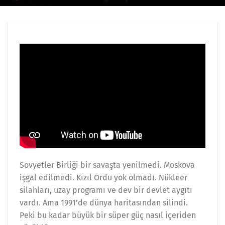
Sovyetler Birliği bir savaşta yenilmedi. Moskova
işgal edilmedi. Kızıl Ordu yok olmadı. Nükleer
silahları, uzay programı ve dev bir devlet aygıtı
vardı. Ama 1991’de dünya haritasından silindi.
Peki bu kadar büyük bir süper güç nasıl içeriden