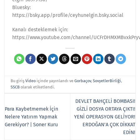
Bluesky:
https://bsky.app/profile/ceyhunelgin.bsky.social
Kanalı desteklemek için:
https://www.youtube.com/channel/UCFrDHMXMBvxkPryv
Bu giriş
Video
içinde yayınlandı ve
Gorbaçov
,
SovyetlerBirliği
,
SSCB
olarak etiketlendi.
DEVLET BAHÇELİ BOMBASI!
Para Kaybetmemek İçin
GİZLİ DOSYA ORTAYA ÇIKTI!
Nelere Yatırım Yapmak
YENİ OPERASYON GELİYOR!
Gerekiyor? | Soner Kuru
ERDOĞAN’A ÇOK DİKKAT
EDİN!