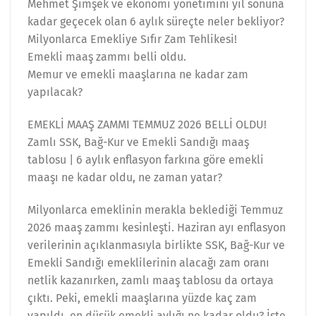
Mehmet Şimşek ve ekonomi yönetimini yıl sonuna
kadar geçecek olan 6 aylık süreçte neler bekliyor?
Milyonlarca Emekliye Sıfır Zam Tehlikesi!
Emekli maaş zammı belli oldu.
Memur ve emekli maaşlarına ne kadar zam
yapılacak?
EMEKLİ MAAŞ ZAMMI TEMMUZ 2026 BELLİ OLDU!
Zamlı SSK, Bağ-Kur ve Emekli Sandığı maaş
tablosu | 6 aylık enflasyon farkına göre emekli
maaşı ne kadar oldu, ne zaman yatar?
Milyonlarca emeklinin merakla beklediği Temmuz
2026 maaş zammı kesinleşti. Haziran ayı enflasyon
verilerinin açıklanmasıyla birlikte SSK, Bağ-Kur ve
Emekli Sandığı emeklilerinin alacağı zam oranı
netlik kazanırken, zamlı maaş tablosu da ortaya
çıktı. Peki, emekli maaşlarına yüzde kaç zam
yapıldı, en düşük emekli aylığı ne kadar oldu? İşte