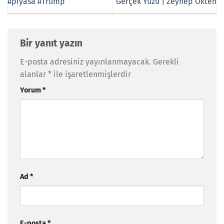
#piyasa #Trump
Gerçek Yüzü | Zeynep Ökten
Bir yanıt yazın
E-posta adresiniz yayınlanmayacak.
Gerekli
alanlar
*
ile işaretlenmişlerdir
Yorum
*
Ad
*
E-posta
*