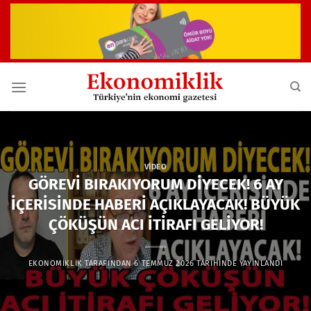
İçeriğe
atla
VIDEO
GÖREVİ BIRAKIYORUM DİYECEK! 6 AY
İÇERİSİNDE HABERİ AÇIKLAYACAK! BÜYÜK
ÇÖKÜŞÜN ACI İTİRAFI GELİYOR!
EKONOMIKLIK
TARAFINDAN
6 TEMMUZ 2026
TARIHINDE YAYINLANDI