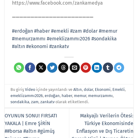
https://www.facebook.com/zankamedya
➖➖➖➖➖➖➖➖➖➖➖➖➖➖➖➖➖➖➖➖➖➖
#erdoğan
#haber
#emekli
#zam
#dolar
#memur
#memurzammı
#emeklizammı2026
#sondakika
#altın
#ekonomi
#zankatv
Bu giriş
Video
içinde yayınlandı ve
Altın
,
dolar
,
Ekonomi
,
Emekli
,
emeklizammı2026
,
erdoğan
,
haber
,
memur
,
memurzammı
,
sondakika
,
zam
,
zankatv
olarak etiketlendi.
OYUNUN SONU! FIRSATI
Makyajlı Verilerin Ötesi:
YAKALA | Emre ŞİRİN
Türkiye Ekonomisinde
##borsa #altın #gümüş
Enflasyon ve Dış Ticaretin