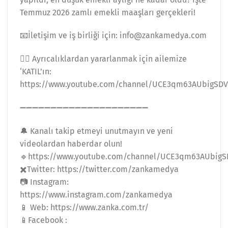
Temmuz 2026 zamlı emekli maaşları gerçekleri!
📧İletişim ve iş birliği için: info@zankamedya.com
👉🏻 Ayrıcalıklardan yararlanmak için ailemize
‘KATIL’ın:
https://www.youtube.com/channel/UCE3qm63AUbigSD
➖➖➖➖➖➖➖➖➖➖➖➖➖➖➖➖➖➖➖➖➖
🔔 Kanalı takip etmeyi unutmayın ve yeni
videolardan haberdar olun!
🔹https://www.youtube.com/channel/UCE3qm63AUbig
✖️Twitter: https://twitter.com/zankamedya
📷 Instagram:
https://www.instagram.com/zankamedya
📱 Web: https://www.zanka.com.tr/
📱Facebook :