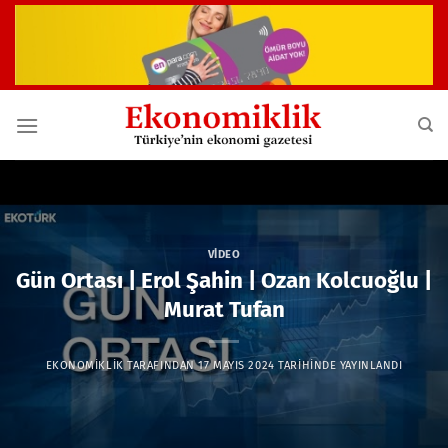
İçeriğe
atla
VIDEO
Gün Ortası | Erol Şahin | Ozan Kolcuoğlu |
Murat Tufan
EKONOMIKLIK
TARAFINDAN
17 MAYIS 2024
TARIHINDE YAYINLANDI