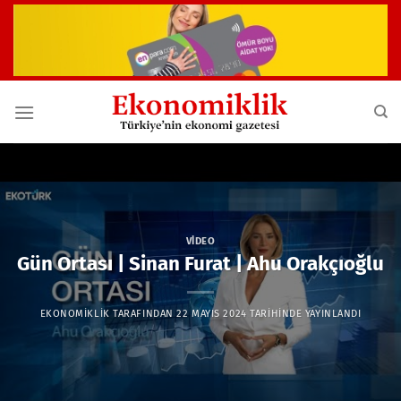
İçeriğe
atla
VIDEO
Gün Ortası | Sinan Furat | Ahu Orakçıoğlu
EKONOMIKLIK
TARAFINDAN
22 MAYIS 2024
TARIHINDE YAYINLANDI